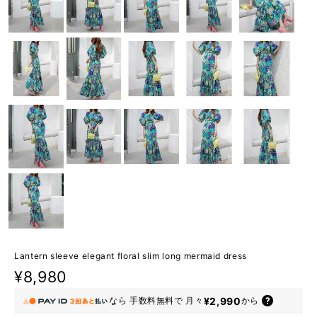
Lantern sleeve elegant floral slim long mermaid dress
¥8,980
¥2,990
なら
手数料無料で
月々
から