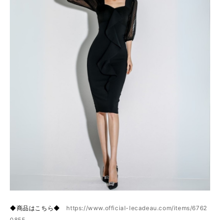
◆商品はこちら◆
https://www.official-lecadeau.com/items/6762
0855