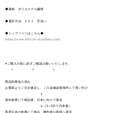
◆素材 ポリエステル繊维
◆選択方法 ドライ 手洗い
◆トップページはこちら◆
https://www.official-lecadeau.com/
※ご購入の前に必ずご確認お願いいたします。
⇩ ⇩ ⇩
商品到着迄の流れ
お客様よりご注文確定し、ご入金確認後海外にて買い付け
↓
海外倉庫にて検品後、日本に向けて発送
↓（3~5日で日本着）
再度日本の倉庫にて検品、梱包後お客様へ発送