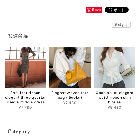
Save
通報する
関連商品
Shoulder ribbon
Elegant woven tote
Open collar elegant
elegant three quarter
bag ( 5color)
waist ribbon slim
sleeve middle dress
blouse
¥7,480
¥7,780
¥5,480
Category