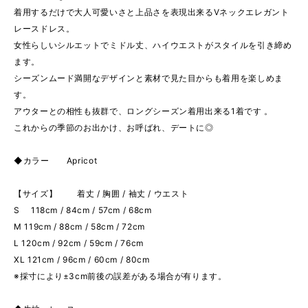
着用するだけで大人可愛いさと上品さを表現出来るVネックエレガント
レースドレス。
女性らしいシルエットでミドル丈、ハイウエストがスタイルを引き締め
ます。
シーズンムード満開なデザインと素材で見た目からも着用を楽しめま
す。
アウターとの相性も抜群で、ロングシーズン着用出来る1着です 。
これからの季節のお出かけ、お呼ばれ、デートに◎
◆カラー Apricot
【サイズ】 着丈 / 胸囲 / 袖丈 / ウエスト
S 118cm / 84cm / 57cm / 68cm
M 119cm / 88cm / 58cm / 72cm
L 120cm / 92cm / 59cm / 76cm
XL 121cm / 96cm / 60cm / 80cm
※採寸により±3cm前後の誤差がある場合が有ります。