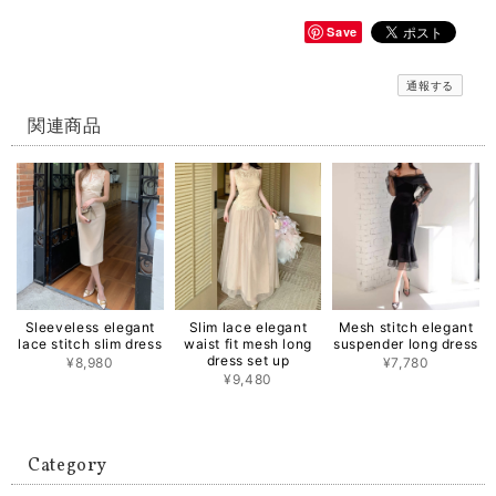
Save
通報する
関連商品
Sleeveless elegant
Slim lace elegant
Mesh stitch elegant
lace stitch slim dress
waist fit mesh long
suspender long dress
dress set up
¥8,980
¥7,780
¥9,480
Category