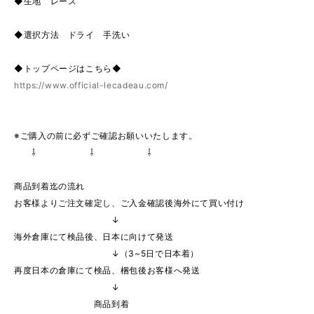
◆生地 レース
◆選択方法 ドライ 手洗い
◆トップページはこちら◆
https://www.official-lecadeau.com/
※ご購入の前に必ずご確認お願いいたします。
⇩ ⇩ ⇩
商品到着迄の流れ
お客様よりご注文確定し、ご入金確認後海外にて買い付け
↓
海外倉庫にて検品後、日本に向けて発送
↓（3~5日で日本着）
再度日本の倉庫にて検品、梱包後お客様へ発送
↓
商品到着