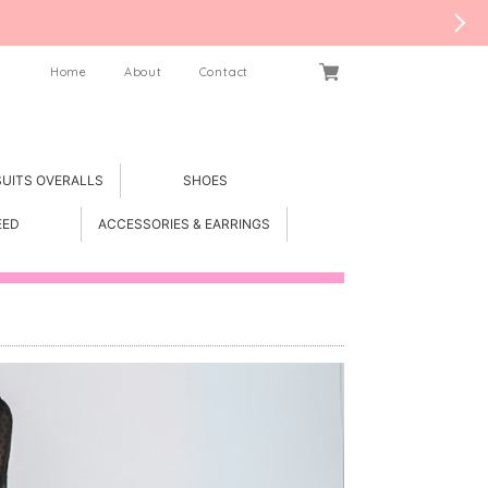
Home
About
Contact
SUITS OVERALLS
SHOES
EED
ACCESSORIES & EARRINGS