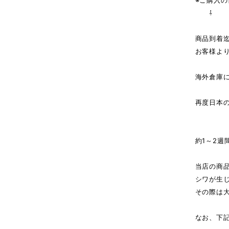
※ご購入
⇩
商品到着
お客様よ
海外倉庫
↓（
再度日本
商
約1～2週
当店の商
シワが生
その際は
なお、下