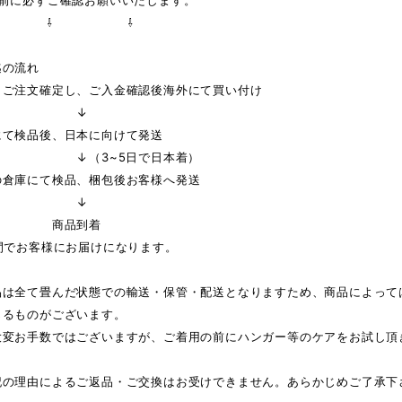
の前に必ずご確認お願いいたします。
 ⇩ ⇩
迄の流れ
りご注文確定し、ご入金確認後海外にて買い付け
↓
にて検品後、日本に向けて発送
3~5日で日本着）
の倉庫にて検品、梱包後お客様へ発送
↓
品到着
間でお客様にお届けになります。
品は全て畳んだ状態での輸送・保管・配送となりますため、商品によって
じるものがございます。
大変お手数ではございますが、ご着用の前にハンガー等のケアをお試し頂
記の理由によるご返品・ご交換はお受けできません。あらかじめご了承下