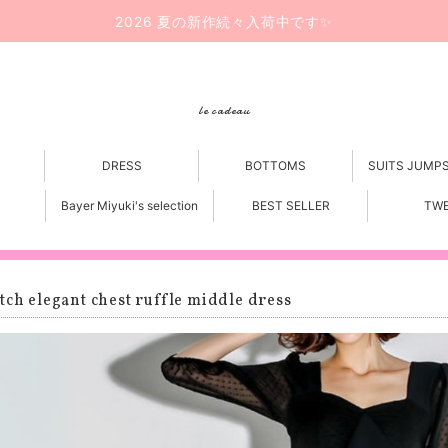
2026 夏の新作続々入荷中です✨
le cadeau
DRESS
BOTTOMS
SUITS JUMP
Bayer Miyuki's selection
BEST SELLER
TW
tch elegant chest ruffle middle dress