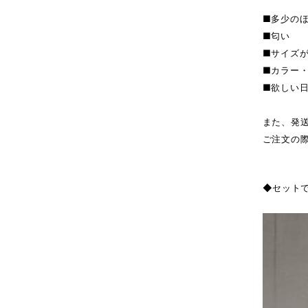
■多少の
■匂い
■サイズ
■カラー
■欲しい
また、発
ご注文の
◆セット