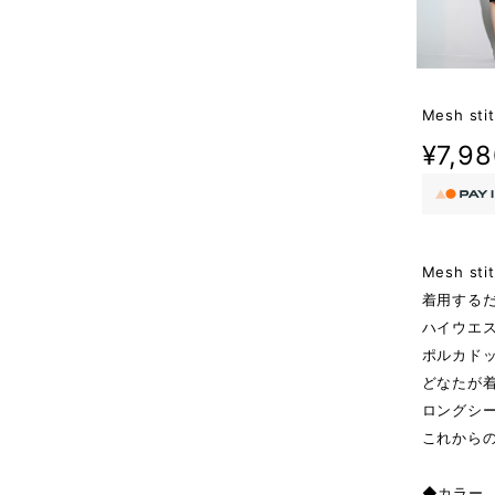
Mesh stit
¥7,9
Mesh sti
着用する
ハイウエ
ポルカド
どなたが
ロングシ
これから
◆カラー 