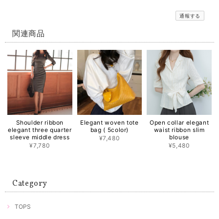
通報する
関連商品
Shoulder ribbon
Elegant woven tote
Open collar elegant
elegant three quarter
bag ( 5color)
waist ribbon slim
sleeve middle dress
blouse
¥7,480
¥7,780
¥5,480
Category
TOPS