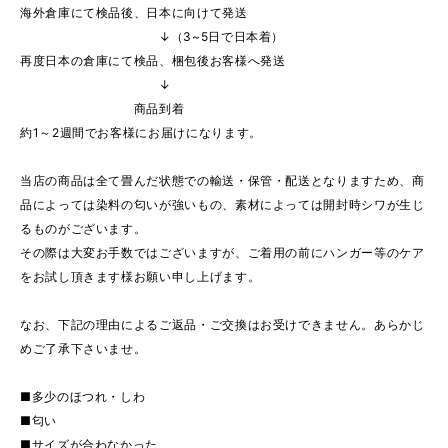
海外倉庫にて検品後、日本に向けて発送
↓（3~5日で日本着）
再度日本の倉庫にて検品、梱包後お客様へ発送
↓
商品到着
約1～2週間でお客様にお届けになります。
当店の商品は全て畳んだ状態での輸送・保管・配送となりますため、商
品によっては染料の匂いが強いもの、素材によっては開封時シワが生じ
るものがございます。
その際は大変お手数ではございますが、ご着用の前にハンガー等のケア
をお試し頂きます様お願い申し上げます。
なお、下記の理由によるご返品・ご交換はお受けできません。あらかじ
めご了承下さいませ。
■多少のほつれ・しわ
■匂い
■サイズが合わなかった