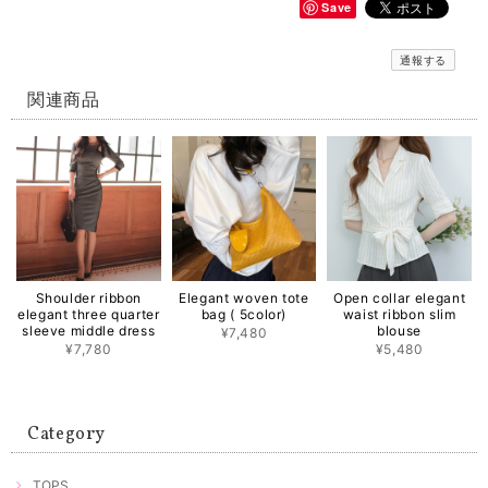
Save
通報する
関連商品
Shoulder ribbon
Elegant woven tote
Open collar elegant
elegant three quarter
bag ( 5color)
waist ribbon slim
sleeve middle dress
blouse
¥7,480
¥7,780
¥5,480
Category
TOPS