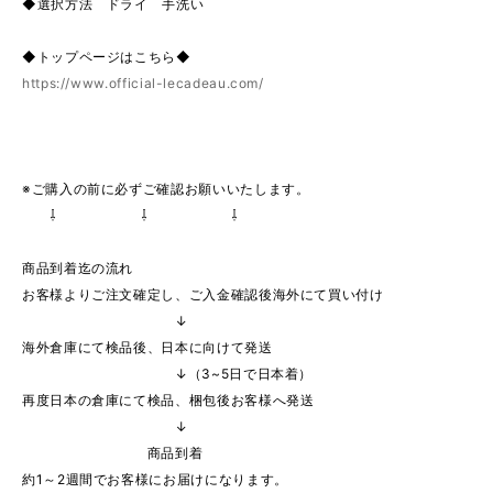
◆選択方法 ドライ 手洗い
◆トップページはこちら◆
https://www.official-lecadeau.com/
※ご購入の前に必ずご確認お願いいたします。
⇩ ⇩ ⇩
商品到着迄の流れ
お客様よりご注文確定し、ご入金確認後海外にて買い付け
↓
海外倉庫にて検品後、日本に向けて発送
↓（3~5日で日本着）
再度日本の倉庫にて検品、梱包後お客様へ発送
↓
商品到着
約1～2週間でお客様にお届けになります。