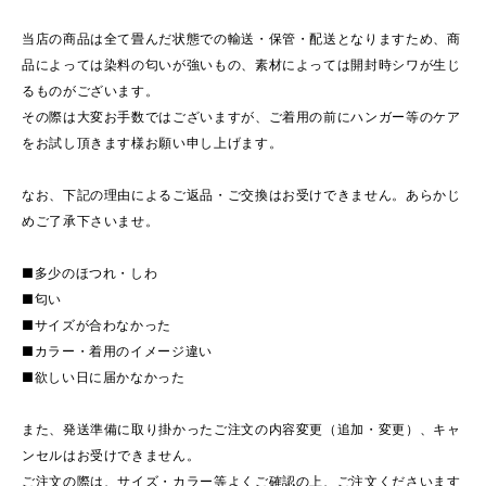
当店の商品は全て畳んだ状態での輸送・保管・配送となりますため、商
品によっては染料の匂いが強いもの、素材によっては開封時シワが生じ
るものがございます。
その際は大変お手数ではございますが、ご着用の前にハンガー等のケア
をお試し頂きます様お願い申し上げます。
なお、下記の理由によるご返品・ご交換はお受けできません。あらかじ
めご了承下さいませ。
■多少のほつれ・しわ
■匂い
■サイズが合わなかった
■カラー・着用のイメージ違い
■欲しい日に届かなかった
また、発送準備に取り掛かったご注文の内容変更（追加・変更）、キャ
ンセルはお受けできません。
ご注文の際は、サイズ・カラー等よくご確認の上、ご注文くださいます