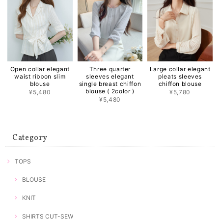
Open collar elegant
Three quarter
Large collar elegant
waist ribbon slim
sleeves elegant
pleats sleeves
blouse
single breast chiffon
chiffon blouse
blouse ( 2color )
¥5,480
¥5,780
¥5,480
Category
TOPS
BLOUSE
KNIT
SHIRTS CUT-SEW