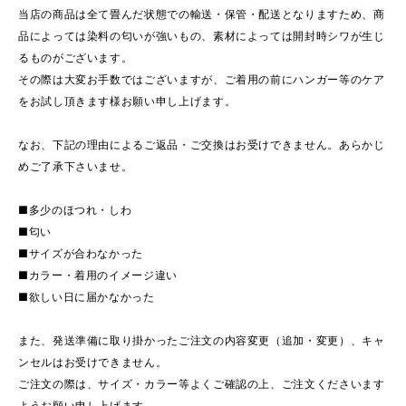
当店の商品は全て畳んだ状態での輸送・保管・配送となりますため、商
品によっては染料の匂いが強いもの、素材によっては開封時シワが生じ
るものがございます。
その際は大変お手数ではございますが、ご着用の前にハンガー等のケア
をお試し頂きます様お願い申し上げます。
なお、下記の理由によるご返品・ご交換はお受けできません。あらかじ
めご了承下さいませ。
■多少のほつれ・しわ
■匂い
■サイズが合わなかった
■カラー・着用のイメージ違い
■欲しい日に届かなかった
また、発送準備に取り掛かったご注文の内容変更（追加・変更）、キャ
ンセルはお受けできません。
ご注文の際は、サイズ・カラー等よくご確認の上、ご注文くださいます
ようお願い申し上げます。