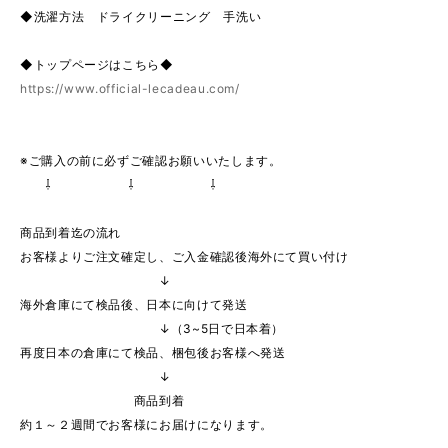
◆洗濯方法 ドライクリーニング 手洗い
◆トップページはこちら◆
https://www.official-lecadeau.com/
※ご購入の前に必ずご確認お願いいたします。
⇩ ⇩ ⇩
商品到着迄の流れ
お客様よりご注文確定し、ご入金確認後海外にて買い付け
↓
海外倉庫にて検品後、日本に向けて発送
↓（3~5日で日本着）
再度日本の倉庫にて検品、梱包後お客様へ発送
↓
商品到着
約１～２週間でお客様にお届けになります。