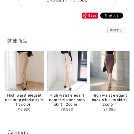
Save
通報する
関連商品
High waist elegant
High waist elegant
High waist elegant
one step middle skirt
center zip one step
back slit slim skirt (
( 3color )
skirt ( 2color )
2color )
¥6,980
¥9,980
¥7,980
Category