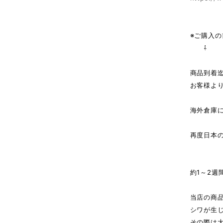
※ご購入
⇩
商品到着
お客様よ
海外倉庫
↓（
再度日本
商
約1～2週
当店の商
シワが生
その際は