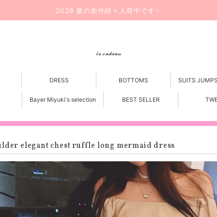
2026 夏の新作続々入荷中です✨
le cadeau
DRESS
BOTTOMS
SUITS JUMP
Bayer Miyuki's selection
BEST SELLER
TW
lder elegant chest ruffle long mermaid dress