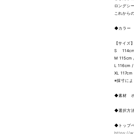
ロングシー
これから
◆カラー L
【サイズ】
S 114cm 
M 115cm 
L 116cm 
XL 117cm
※採寸によ
◆素材 
◆選択方
◆トップ
https://w