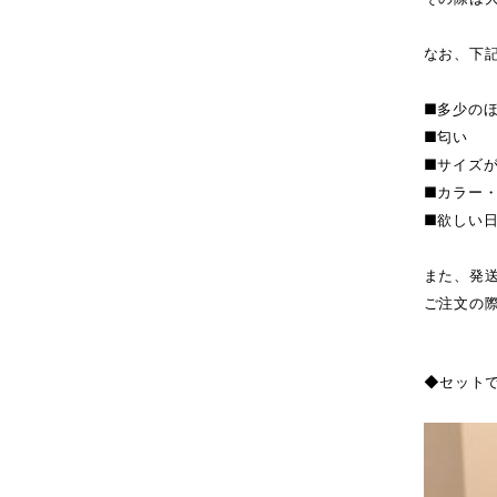
なお、下
■多少の
■匂い
■サイズ
■カラー
■欲しい
また、発
ご注文の
◆セット