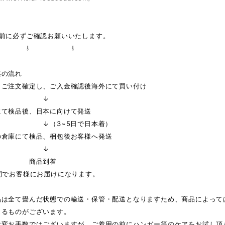
の前に必ずご確認お願いいたします。
 ⇩ ⇩
迄の流れ
りご注文確定し、ご入金確認後海外にて買い付け
↓
にて検品後、日本に向けて発送
3~5日で日本着）
の倉庫にて検品、梱包後お客様へ発送
↓
品到着
間でお客様にお届けになります。
品は全て畳んだ状態での輸送・保管・配送となりますため、商品によって
じるものがございます。
大変お手数ではございますが、ご着用の前にハンガー等のケアをお試し頂