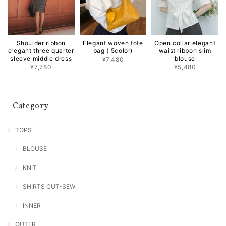
Shoulder ribbon
Elegant woven tote
Open collar elegant
elegant three quarter
bag ( 5color)
waist ribbon slim
sleeve middle dress
blouse
¥7,480
¥7,780
¥5,480
Category
TOPS
BLOUSE
KNIT
SHIRTS CUT-SEW
INNER
OUTER