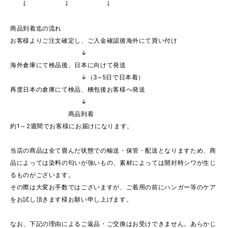
⇩ ⇩ ⇩
商品到着迄の流れ
お客様よりご注文確定し、ご入金確認後海外にて買い付け
↓
海外倉庫にて検品後、日本に向けて発送
↓（3~5日で日本着）
再度日本の倉庫にて検品、梱包後お客様へ発送
↓
商品到着
約1～2週間でお客様にお届けになります。
当店の商品は全て畳んだ状態での輸送・保管・配送となりますため、商
品によっては染料の匂いが強いもの、素材によっては開封時シワが生じ
るものがございます。
その際は大変お手数ではございますが、ご着用の前にハンガー等のケア
をお試し頂きます様お願い申し上げます。
なお、下記の理由によるご返品・ご交換はお受けできません。あらかじ