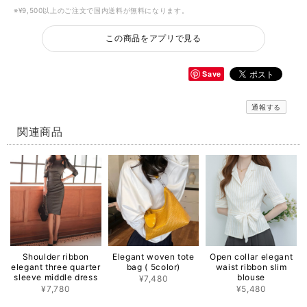
※¥9,500以上のご注文で国内送料が無料になります。
この商品をアプリで見る
Save
通報する
関連商品
Shoulder ribbon
Elegant woven tote
Open collar elegant
elegant three quarter
bag ( 5color)
waist ribbon slim
sleeve middle dress
blouse
¥7,480
¥7,780
¥5,480