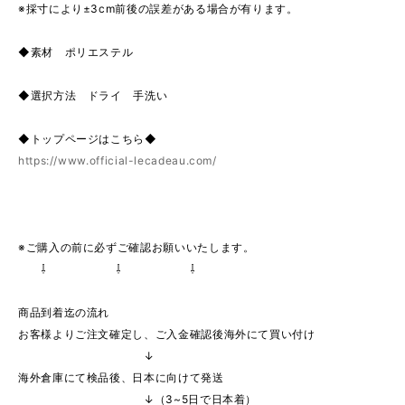
※採寸により±3cm前後の誤差がある場合が有ります。
◆素材 ポリエステル
◆選択方法 ドライ 手洗い
◆トップページはこちら◆
https://www.official-lecadeau.com/
※ご購入の前に必ずご確認お願いいたします。
⇩ ⇩ ⇩
商品到着迄の流れ
お客様よりご注文確定し、ご入金確認後海外にて買い付け
↓
海外倉庫にて検品後、日本に向けて発送
↓（3~5日で日本着）