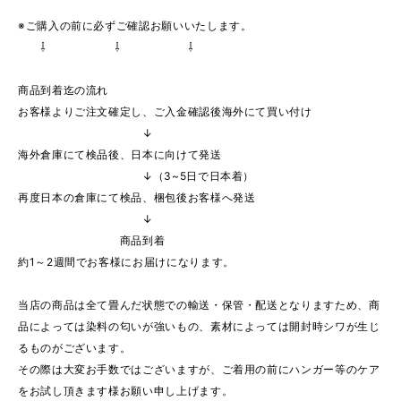
※ご購入の前に必ずご確認お願いいたします。
⇩ ⇩ ⇩
商品到着迄の流れ
お客様よりご注文確定し、ご入金確認後海外にて買い付け
↓
海外倉庫にて検品後、日本に向けて発送
↓（3~5日で日本着）
再度日本の倉庫にて検品、梱包後お客様へ発送
↓
商品到着
約1～2週間でお客様にお届けになります。
当店の商品は全て畳んだ状態での輸送・保管・配送となりますため、商
品によっては染料の匂いが強いもの、素材によっては開封時シワが生じ
るものがございます。
その際は大変お手数ではございますが、ご着用の前にハンガー等のケア
をお試し頂きます様お願い申し上げます。