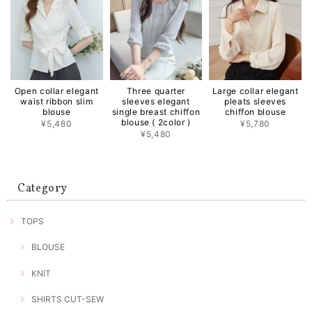
Open collar elegant
Three quarter
Large collar elegant
waist ribbon slim
sleeves elegant
pleats sleeves
blouse
single breast chiffon
chiffon blouse
blouse ( 2color )
¥5,480
¥5,780
¥5,480
Category
TOPS
BLOUSE
KNIT
SHIRTS CUT-SEW