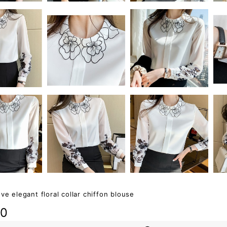
ve elegant floral collar chiffon blouse
80