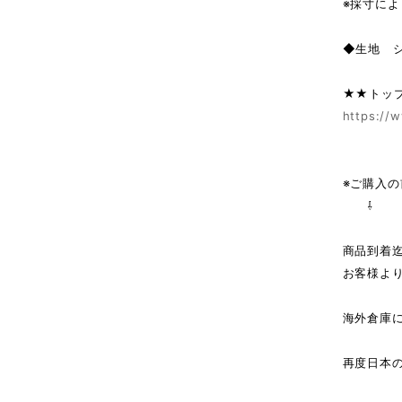
※採寸によ
◆生地 
★★トッ
https://w
※ご購入
⇩
商品到着
お客様よ
海外倉庫
↓（
再度日本