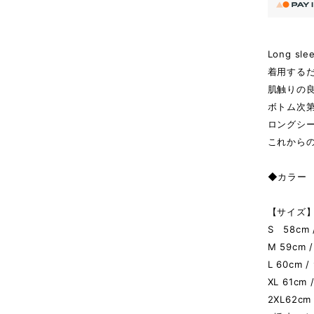
Long slee
着用する
肌触りの
ボトム次
ロングシ
これから
◆カラー 
【サイズ】 
S 58cm /
M 59cm /
L 60cm /
XL 61cm 
2XL62cm 