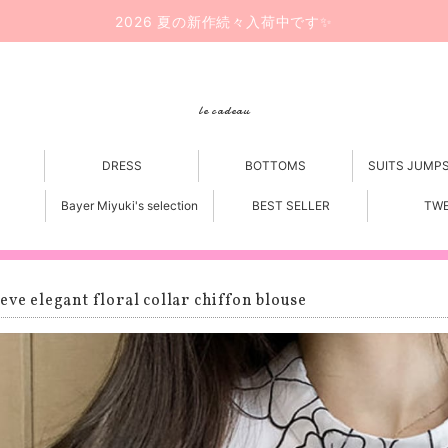
2026 夏の新作続々入荷中です✨
le cadeau
DRESS
BOTTOMS
SUITS JUMP
Bayer Miyuki's selection
BEST SELLER
TW
eve elegant floral collar chiffon blouse