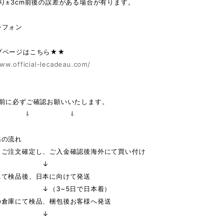
り±3cm前後の誤差がある場合が有ります。
シフォン
プページはこちら★★
ww.official-lecadeau.com/
の前に必ずご確認お願いいたします。
 ⇩ ⇩
迄の流れ
りご注文確定し、ご入金確認後海外にて買い付け
↓
にて検品後、日本に向けて発送
3~5日で日本着）
の倉庫にて検品、梱包後お客様へ発送
↓