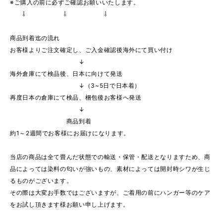
※ご購入の前に必ずご確認お願いいたします。
⇩ ⇩ ⇩
商品到着迄の流れ
お客様よりご注文確定し、ご入金確認後海外にて買い付け
↓
海外倉庫にて検品後、日本に向けて発送
↓（3~5日で日本着）
再度日本の倉庫にて検品、梱包後お客様へ発送
↓
商品到着
約1～2週間でお客様にお届けになります。
当店の商品は全て畳んだ状態での輸送・保管・配送となりますため、商
品によっては染料の匂いが強いもの、素材によっては開封時シワが生じ
るものがございます。
その際は大変お手数ではございますが、ご着用の前にハンガー等のケア
をお試し頂きます様お願い申し上げます。