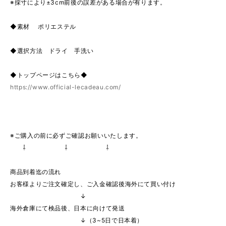
※採寸により±3cm前後の誤差がある場合が有ります。
◆素材 ポリエステル
◆選択方法 ドライ 手洗い
◆トップページはこちら◆
https://www.official-lecadeau.com/
※ご購入の前に必ずご確認お願いいたします。
⇩ ⇩ ⇩
商品到着迄の流れ
お客様よりご注文確定し、ご入金確認後海外にて買い付け
↓
海外倉庫にて検品後、日本に向けて発送
↓（3~5日で日本着）