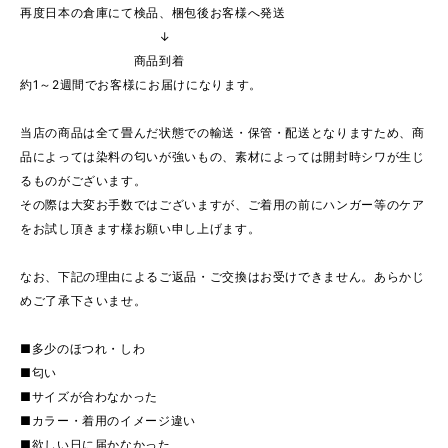
再度日本の倉庫にて検品、梱包後お客様へ発送
↓
商品到着
約1～2週間でお客様にお届けになります。
当店の商品は全て畳んだ状態での輸送・保管・配送となりますため、商
品によっては染料の匂いが強いもの、素材によっては開封時シワが生じ
るものがございます。
その際は大変お手数ではございますが、ご着用の前にハンガー等のケア
をお試し頂きます様お願い申し上げます。
なお、下記の理由によるご返品・ご交換はお受けできません。あらかじ
めご了承下さいませ。
■多少のほつれ・しわ
■匂い
■サイズが合わなかった
■カラー・着用のイメージ違い
■欲しい日に届かなかった