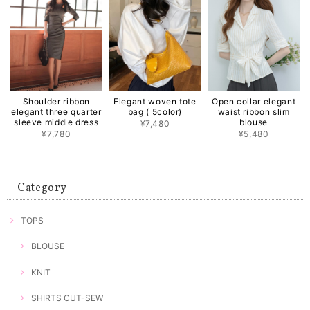
Shoulder ribbon
Elegant woven tote
Open collar elegant
elegant three quarter
bag ( 5color)
waist ribbon slim
sleeve middle dress
blouse
¥7,480
¥7,780
¥5,480
Category
TOPS
BLOUSE
KNIT
SHIRTS CUT-SEW