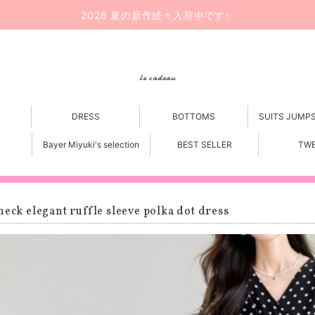
2026 夏の新作続々入荷中です✨
le cadeau
DRESS
BOTTOMS
SUITS JUMP
Bayer Miyuki's selection
BEST SELLER
TW
neck elegant ruffle sleeve polka dot dress