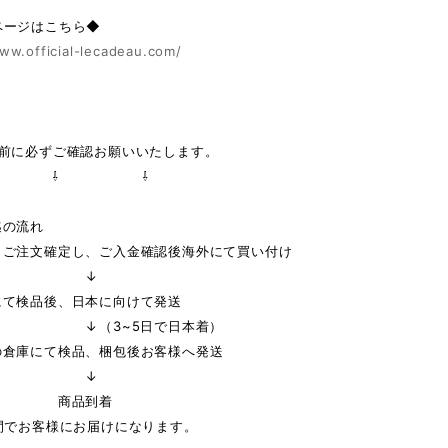
ページはこちら◆
ww.official-lecadeau.com/
の前に必ずご確認お願いいたします。
 ⇩ ⇩
迄の流れ
りご注文確定し、ご入金確認後海外にて買い付け
↓
にて検品後、日本に向けて発送
3~5日で日本着）
の倉庫にて検品、梱包後お客様へ発送
↓
品到着
間でお客様にお届けになります。