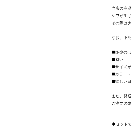
当店の商
シワが生
その際は
なお、下
■多少の
■匂い
■サイズ
■カラー
■欲しい
また、発
ご注文の
◆セット