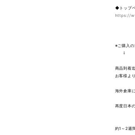
◆トップ
https://w
※ご購入
⇩
商品到着
お客様よ
海外倉庫
↓（
再度日本
商
約1～2週