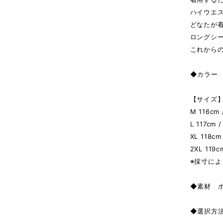
ハイウエ
どなたが
ロングシー
これから
◆カラー P
【サイズ】 
M 116cm 
L 117cm 
XL 118cm
2XL 119c
※採寸によ
◆素材 
◆選択方