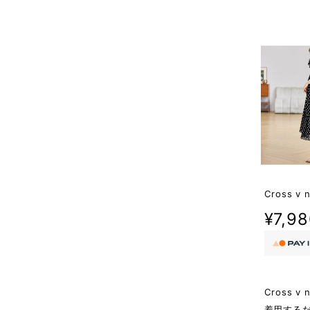
Cross v n
¥7,9
Cross v n
着用する