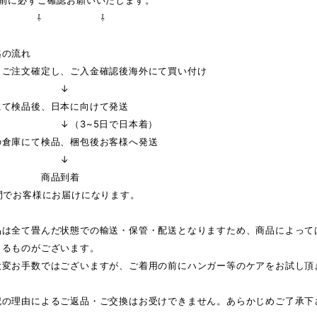
の前に必ずご確認お願いいたします。
 ⇩ ⇩
迄の流れ
りご注文確定し、ご入金確認後海外にて買い付け
↓
にて検品後、日本に向けて発送
3~5日で日本着）
の倉庫にて検品、梱包後お客様へ発送
↓
品到着
間でお客様にお届けになります。
品は全て畳んだ状態での輸送・保管・配送となりますため、商品によって
じるものがございます。
大変お手数ではございますが、ご着用の前にハンガー等のケアをお試し頂
記の理由によるご返品・ご交換はお受けできません。あらかじめご了承下