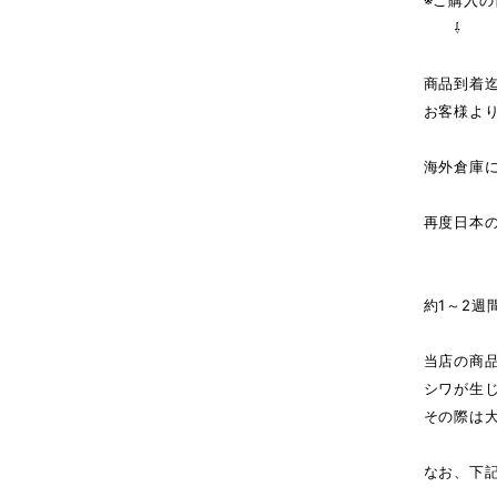
※ご購入
⇩
商品到着
お客様よ
海外倉庫
↓（
再度日本
商
約1～2週
当店の商
シワが生
その際は
なお、下