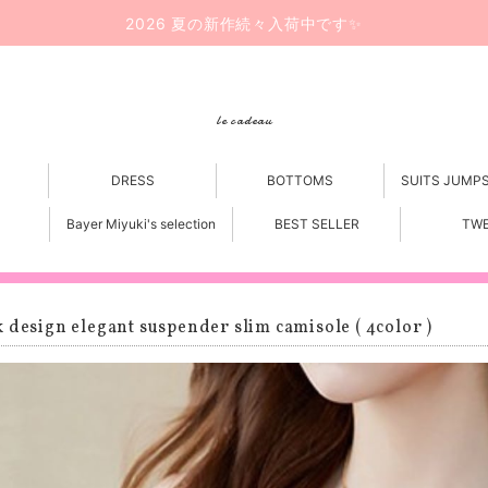
2026 夏の新作続々入荷中です✨
le cadeau
DRESS
BOTTOMS
SUITS JUMP
Bayer Miyuki's selection
BEST SELLER
TW
 design elegant suspender slim camisole ( 4color )