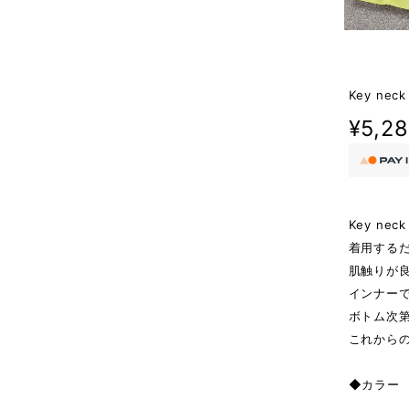
Key neck 
¥5,2
Key neck
着用する
肌触りが
インナー
ボトム次
これから
◆カラー W