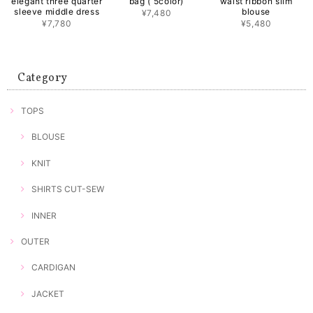
elegant three quarter
bag ( 5color)
waist ribbon slim
sleeve middle dress
blouse
¥7,480
¥7,780
¥5,480
Category
TOPS
BLOUSE
KNIT
SHIRTS CUT-SEW
INNER
OUTER
CARDIGAN
JACKET