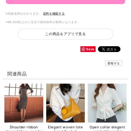
※別途送料がかかります。
送料を確認する
※¥9,500以上のご注文で国内送料が無料になります。
この商品をアプリで見る
Save
通報する
関連商品
Shoulder ribbon
Elegant woven tote
Open collar elegant