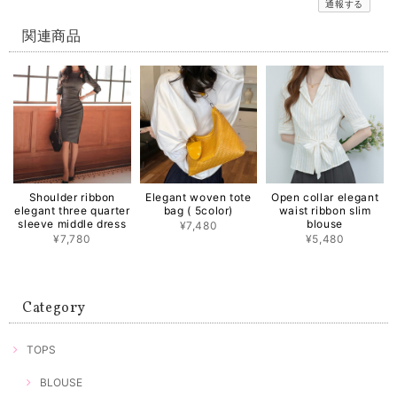
通報する
関連商品
Shoulder ribbon
Elegant woven tote
Open collar elegant
elegant three quarter
bag ( 5color)
waist ribbon slim
sleeve middle dress
blouse
¥7,480
¥7,780
¥5,480
Category
TOPS
BLOUSE