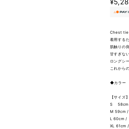
¥5,2
Chest tie
着用する
肌触りの
甘すぎな
ロングシ
これから
◆カラー A
【サイズ】 
S 58cm /
M 59cm /
L 60cm /
XL 61cm 