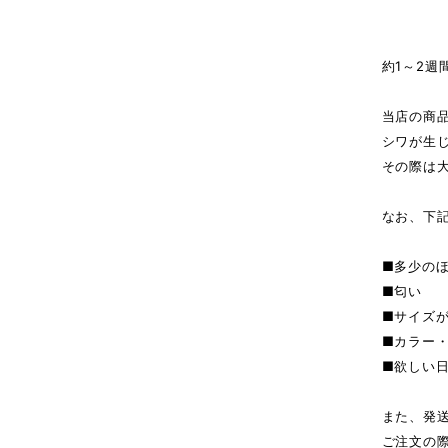
商
約1～2週
当店の商
シワが生
その際は
なお、下
■多少の
■匂い
■サイズ
■カラー
■欲しい
また、発
ご注文の