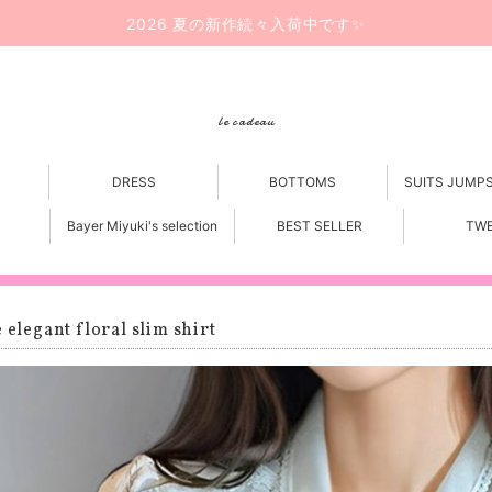
2026 夏の新作続々入荷中です✨
le cadeau
DRESS
BOTTOMS
SUITS JUMP
Bayer Miyuki's selection
BEST SELLER
TW
e elegant floral slim shirt