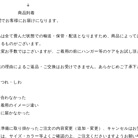
↓
品到着
間でお客様にお届けになります。
品は全て畳んだ状態での輸送・保管・配送となりますため、商品によって
じるものがございます。
大変お手数ではございますが、ご着用の前にハンガー等のケアをお試し頂
記の理由によるご返品・ご交換はお受けできません。あらかじめご了承下
ほつれ・しわ
が合わなかった
・着用のイメージ違い
日に届かなかった
送準備に取り掛かったご注文の内容変更（追加・変更）、キャンセルはお
際は、サイズ・カラー等よくご確認の上、ご注文くださいますようお願い