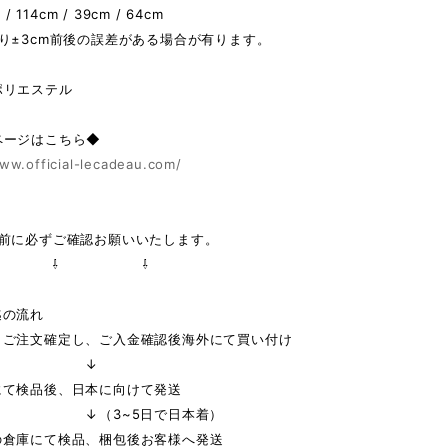
 / 114cm / 39cm / 64cm
り±3cm前後の誤差がある場合が有ります。
ポリエステル
ページはこちら◆
ww.official-lecadeau.com/
の前に必ずご確認お願いいたします。
 ⇩ ⇩
迄の流れ
りご注文確定し、ご入金確認後海外にて買い付け
↓
にて検品後、日本に向けて発送
3~5日で日本着）
の倉庫にて検品、梱包後お客様へ発送