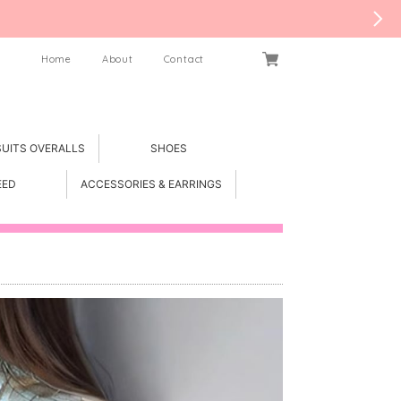
Home
About
Contact
SUITS OVERALLS
SHOES
EED
ACCESSORIES & EARRINGS