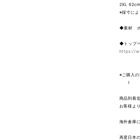
2XL 62cm
※採寸によ
◆素材 
◆トップ
https://w
※ご購入
⇩
商品到着
お客様よ
海外倉庫
↓（
再度日本