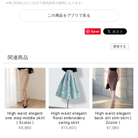
※¥9,500以上のご注文で国内送料が無料になります。
この商品をアプリで見る
Save
通報する
関連商品
High waist elegant
High waist elegant
High waist elegant
one step middle skirt
floral embroidery
back slit slim skirt (
( 3color )
swing skirt
2color )
¥6,980
¥15,800
¥7,980