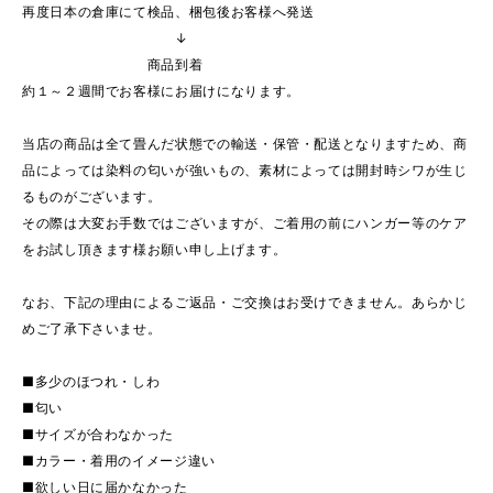
再度日本の倉庫にて検品、梱包後お客様へ発送
↓
商品到着
約１～２週間でお客様にお届けになります。
当店の商品は全て畳んだ状態での輸送・保管・配送となりますため、商
品によっては染料の匂いが強いもの、素材によっては開封時シワが生じ
るものがございます。
その際は大変お手数ではございますが、ご着用の前にハンガー等のケア
をお試し頂きます様お願い申し上げます。
なお、下記の理由によるご返品・ご交換はお受けできません。あらかじ
めご了承下さいませ。
■多少のほつれ・しわ
■匂い
■サイズが合わなかった
■カラー・着用のイメージ違い
■欲しい日に届かなかった