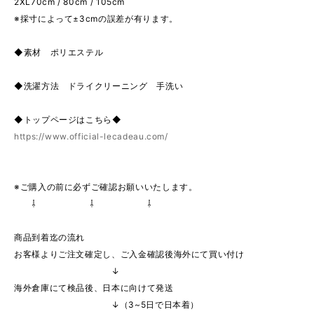
2XL70cm / 80cm / 105cm
※採寸によって±3cmの誤差が有ります。
◆素材 ポリエステル
◆洗濯方法 ドライクリーニング 手洗い
◆トップページはこちら◆
https://www.official-lecadeau.com/
※ご購入の前に必ずご確認お願いいたします。
⇩ ⇩ ⇩
商品到着迄の流れ
お客様よりご注文確定し、ご入金確認後海外にて買い付け
↓
海外倉庫にて検品後、日本に向けて発送
↓（3~5日で日本着）