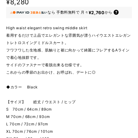
¥8,280
¥2,760
なら
手数料無料で
月々
から
High waist elegant retro swing middle skirt
着用するだけで上品でエレガントな雰囲気が漂うハイウエストエレガン
トレトロスイングミドルスカート。
フワフワした生地感、肌触りと裾に向かって綺麗にフレアするAライン
で着心地抜群です。
サイドのファスナーで着脱出来る仕様です。
これからの季節のお出かけ、お呼ばれ、デートに◎
◆カラー Black
【サイズ】 総丈 / ウエスト / ヒップ
S 70cm / 64cm / 89cm
M 70cm / 68cm / 93cm
L 70cm / 72cm / 97cm
XL 70cm / 76cm / 101cm