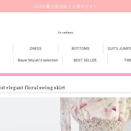
2026 夏の新作続々入荷中です✨
le cadeau
DRESS
BOTTOMS
SUITS JUMP
Bayer Miyuki's selection
BEST SELLER
TW
st elegant floral swing skirt