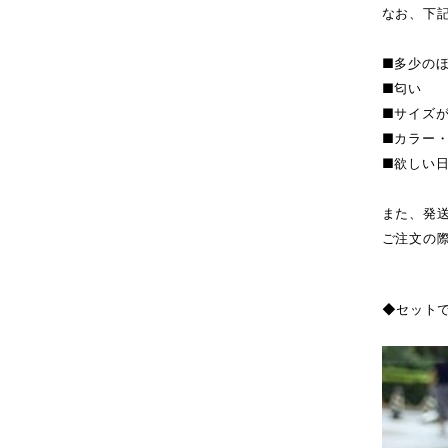
なお、下
■多少の
■匂い
■サイズ
■カラー
■欲しい
また、発
ご注文の
◆セット