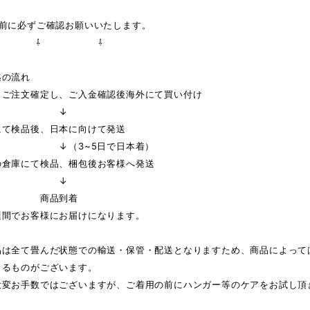
の前に必ずご確認お願いいたします。
 ⇩ ⇩
迄の流れ
りご注文確定し、ご入金確認後海外にて買い付け
↓
にて検品後、日本に向けて発送
3~5日で日本着）
の倉庫にて検品、梱包後お客様へ発送
↓
品到着
週間でお客様にお届けになります。
品は全て畳んだ状態での輸送・保管・配送となりますため、商品によって
じるものがございます。
大変お手数ではございますが、ご着用の前にハンガー等のケアをお試し頂