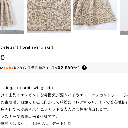
t elegant floral swing skirt
80
¥2,990
なら
手数料無料で
月々
から
t elegant floral swing skirt
だけで上品でエレガントな雰囲気が漂うハイウエストエレガントフローラ
した生地感、肌触りと裾に向かって綺麗にフレアするAラインで着心地抜
着用されても洗練されたエレガントな大人の女性を演出します。
ファスナーで着脱出来る仕様です。
の季節のお出かけ、お呼ばれ、デートに◎