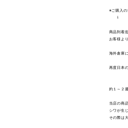
※ご購入
⇩
商品到着
お客様よ
海外倉庫
↓（
再度日本
商
約１～２
当店の商
シワが生
その際は