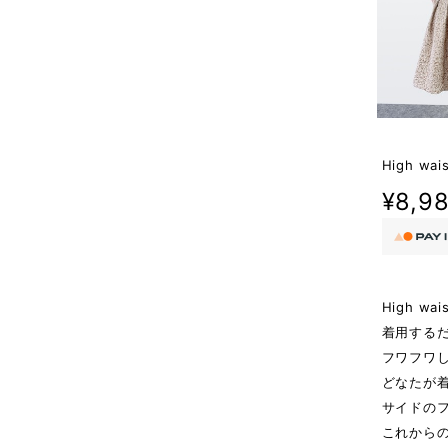
High wais
¥8,9
High wais
着用する
フワフワ
どなたが
サイドの
これから