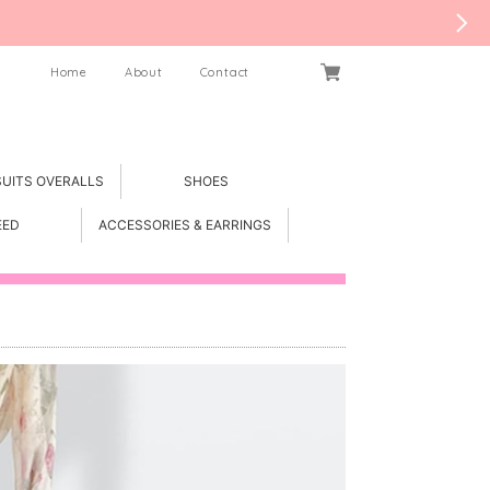
Home
About
Contact
SUITS OVERALLS
SHOES
EED
ACCESSORIES & EARRINGS