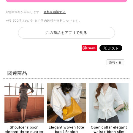
※別途送料がかかります。
送料を確認する
※¥9,500以上のご注文で国内送料が無料になります。
この商品をアプリで見る
Save
通報する
関連商品
Shoulder ribbon
Elegant woven tote
Open collar elegant
elegant three quarter
bag ( 5color)
waist ribbon slim