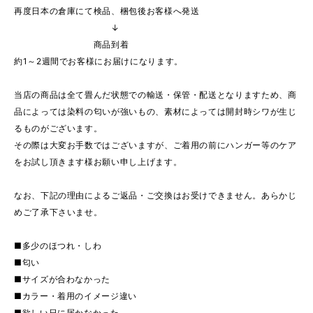
再度日本の倉庫にて検品、梱包後お客様へ発送
↓
商品到着
約1～2週間でお客様にお届けになります。
当店の商品は全て畳んだ状態での輸送・保管・配送となりますため、商
品によっては染料の匂いが強いもの、素材によっては開封時シワが生じ
るものがございます。
その際は大変お手数ではございますが、ご着用の前にハンガー等のケア
をお試し頂きます様お願い申し上げます。
なお、下記の理由によるご返品・ご交換はお受けできません。あらかじ
めご了承下さいませ。
■多少のほつれ・しわ
■匂い
■サイズが合わなかった
■カラー・着用のイメージ違い
■欲しい日に届かなかった