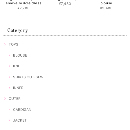
sleeve middle dress
blouse
¥7,480
¥7,780
¥5,480
Category
TOPS
BLOUSE
KNIT
SHIRTS CUT-SEW
INNER
OUTER
CARDIGAN
JACKET