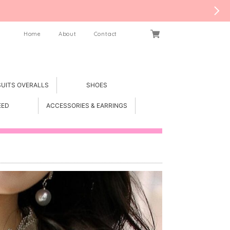
Home
About
Contact
SUITS OVERALLS
SHOES
EED
ACCESSORIES & EARRINGS