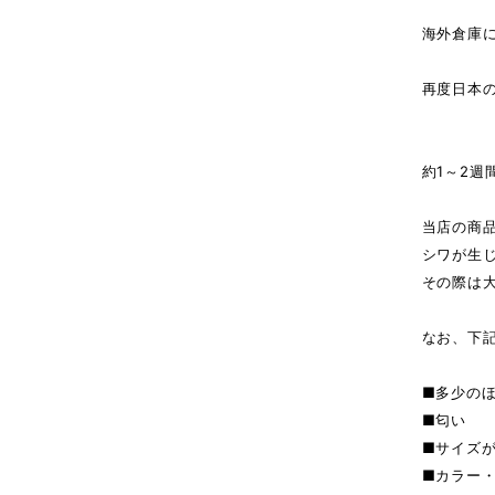
海外倉庫
↓（
再度日本
商
約1～2週
当店の商
シワが生
その際は
なお、下
■多少の
■匂い
■サイズ
■カラー