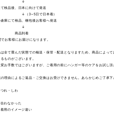
↓
にて検品後、日本に向けて発送
3~5日で日本着）
の倉庫にて検品、梱包後お客様へ発送
↓
品到着
間でお客様にお届けになります。
品は全て畳んだ状態での輸送・保管・配送となりますため、商品によって
じるものがございます。
大変お手数ではございますが、ご着用の前にハンガー等のケアをお試し頂
記の理由によるご返品・ご交換はお受けできません。あらかじめご了承下
ほつれ・しわ
が合わなかった
・着用のイメージ違い