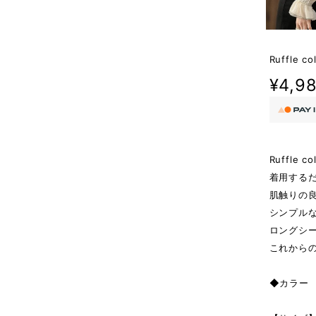
Ruffle col
¥4,9
Ruffle col
着用する
肌触りの
シンプル
ロングシ
これから
◆カラー 