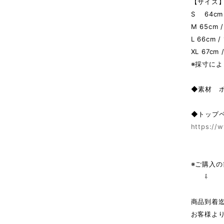
【サイズ】 
S 64cm /
M 65cm /
L 66cm /
XL 67cm 
※採寸によ
◆素材 
◆トップ
https://w
※ご購入
⇩
商品到着
お客様よ