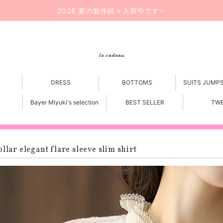
2026 夏の新作続々入荷中です✨
le cadeau
DRESS
BOTTOMS
SUITS JUMP
Bayer Miyuki's selection
BEST SELLER
TW
ollar elegant flare sleeve slim shirt