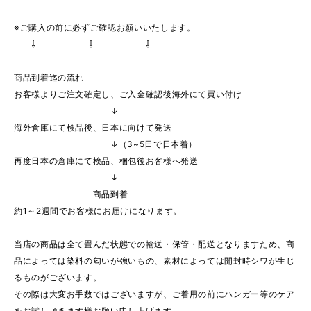
※ご購入の前に必ずご確認お願いいたします。
⇩ ⇩ ⇩
商品到着迄の流れ
お客様よりご注文確定し、ご入金確認後海外にて買い付け
↓
海外倉庫にて検品後、日本に向けて発送
↓（3~5日で日本着）
再度日本の倉庫にて検品、梱包後お客様へ発送
↓
商品到着
約1～2週間でお客様にお届けになります。
当店の商品は全て畳んだ状態での輸送・保管・配送となりますため、商
品によっては染料の匂いが強いもの、素材によっては開封時シワが生じ
るものがございます。
その際は大変お手数ではございますが、ご着用の前にハンガー等のケア
をお試し頂きます様お願い申し上げます。