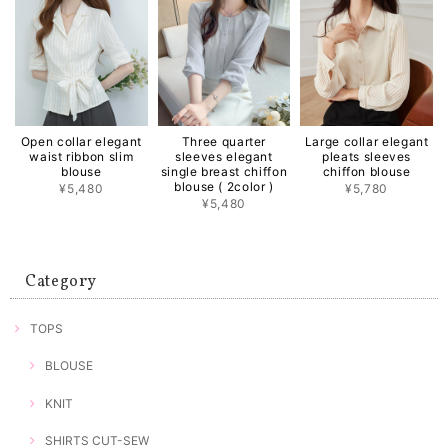
Open collar elegant
Three quarter
Large collar elegant
waist ribbon slim
sleeves elegant
pleats sleeves
blouse
single breast chiffon
chiffon blouse
blouse ( 2color )
¥5,480
¥5,780
¥5,480
Category
TOPS
BLOUSE
KNIT
SHIRTS CUT-SEW