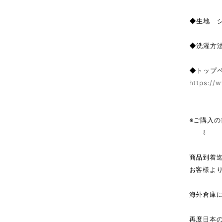
◆生地 
◆洗濯方
◆トップ
https://w
※ご購入
⇩
商品到着
お客様よ
海外倉庫
↓（
再度日本