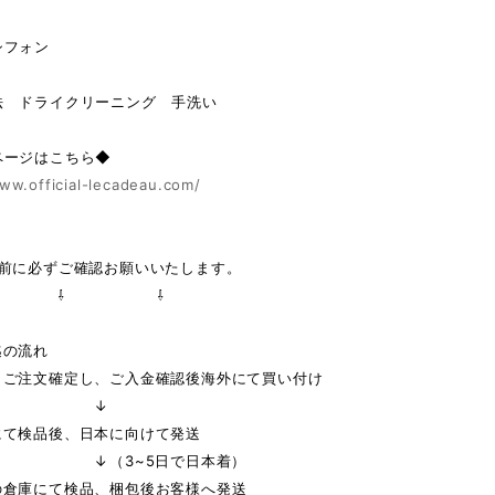
シフォン
法 ドライクリーニング 手洗い
ページはこちら◆
ww.official-lecadeau.com/
の前に必ずご確認お願いいたします。
 ⇩ ⇩
迄の流れ
りご注文確定し、ご入金確認後海外にて買い付け
↓
にて検品後、日本に向けて発送
3~5日で日本着）
の倉庫にて検品、梱包後お客様へ発送