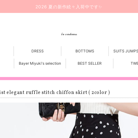
2026 夏の新作続々入荷中です✨
le cadeau
DRESS
BOTTOMS
SUITS JUMP
Bayer Miyuki's selection
BEST SELLER
TW
st elegant ruffle stitch chiffon skirt ( 2color )