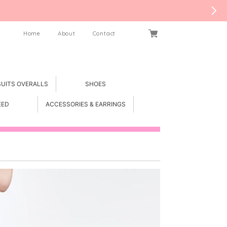
Home
About
Contact
SUITS OVERALLS
SHOES
EED
ACCESSORIES & EARRINGS