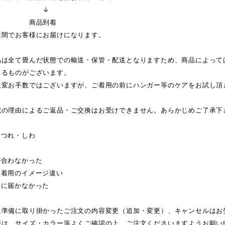
↓
品到着
週間でお客様にお届けになります。
品は全て畳んだ状態での輸送・保管・配送となりますため、商品によって
じるものがございます。
大変お手数ではございますが、ご着用の前にハンガー等のケアをお試し頂
記の理由によるご返品・ご交換はお受けできません。あらかじめご了承下
ほつれ・しわ
が合わなかった
・着用のイメージ違い
日に届かなかった
送準備に取り掛かったご注文の内容変更（追加・変更）、キャンセルはお
際は、サイズ・カラー等よくご確認の上、ご注文くださいますようお願い