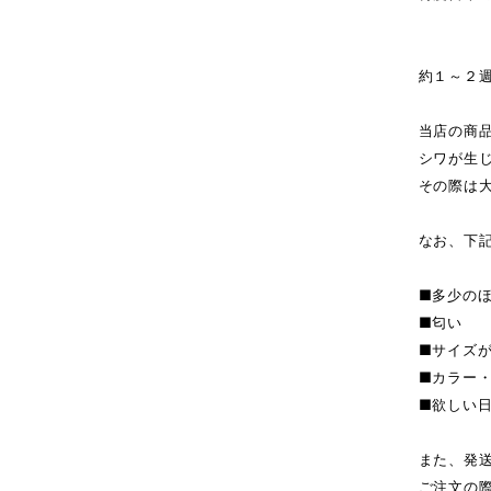
商
約１～２
当店の商
シワが生
その際は
なお、下
■多少の
■匂い
■サイズ
■カラー
■欲しい
また、発
ご注文の