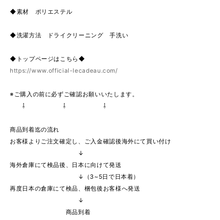
◆素材 ポリエステル
◆洗濯方法 ドライクリーニング 手洗い
◆トップページはこちら◆
https://www.official-lecadeau.com/
※ご購入の前に必ずご確認お願いいたします。
⇩ ⇩ ⇩
商品到着迄の流れ
お客様よりご注文確定し、ご入金確認後海外にて買い付け
↓
海外倉庫にて検品後、日本に向けて発送
↓（3~5日で日本着）
再度日本の倉庫にて検品、梱包後お客様へ発送
↓
商品到着