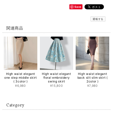
Save
通報する
関連商品
High waist elegant
High waist elegant
High waist elegant
one step middle skirt
floral embroidery
back slit slim skirt (
( 3color )
swing skirt
2color )
¥6,980
¥15,800
¥7,980
Category