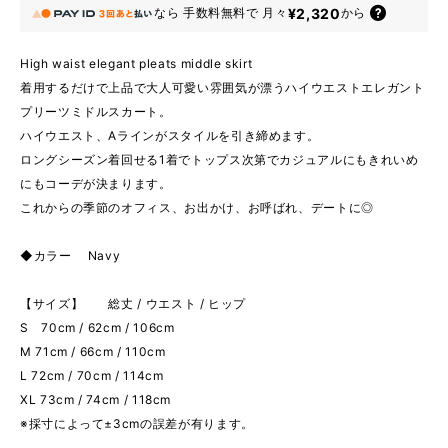
¥2,320
なら
手数料無料で
月々
から
High waist elegant pleats middle skirt
着用するだけで上品で大人可愛い雰囲気が漂うハイウエストエレガント
プリーツミドルスカート。
ハイウエスト、Aラインがスタイルを引き締めます。
ロングシーズン着回せる1着でトップス次第でカジュアルにもきれいめ
にもコーデが決まります。
これからの季節のオフィス、お出かけ、お呼ばれ、デートに◎
◆カラー Navy
【サイズ】 総丈 / ウエスト / ヒップ
S 70cm / 62cm / 106cm
M 71cm / 66cm / 110cm
L 72cm / 70cm / 114cm
XL 73cm / 74cm / 118cm
※採寸によって±3cmの誤差が有ります。