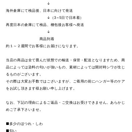
↓
海外倉庫にて検品後、日本に向けて発送
↓（3~5日で日本着）
再度日本の倉庫にて検品、梱包後お客様へ発送
↓
商品到着
約１～２週間でお客様にお届けになります。
当店の商品は全て畳んだ状態での輸送・保管・配送となりますため、商
品によっては染料の匂いが強いもの、素材によっては開封時シワが生じ
るものがございます。
その際は大変お手数ではございますが、ご着用の前にハンガー等のケア
をお試し頂きます様お願い申し上げます。
なお、下記の理由によるご返品・ご交換はお受けできません。あらかじ
めご了承下さいませ。
■多少のほつれ・しわ
■匂い