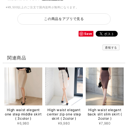
※¥9,500以上のご注文で国内送料が無料になります。
この商品をアプリで見る
Save
通報する
関連商品
High waist elegant
High waist elegant
High waist elegant
one step middle skirt
center zip one step
back slit slim skirt (
( 3color )
skirt ( 2color )
2color )
¥6,980
¥9,980
¥7,980