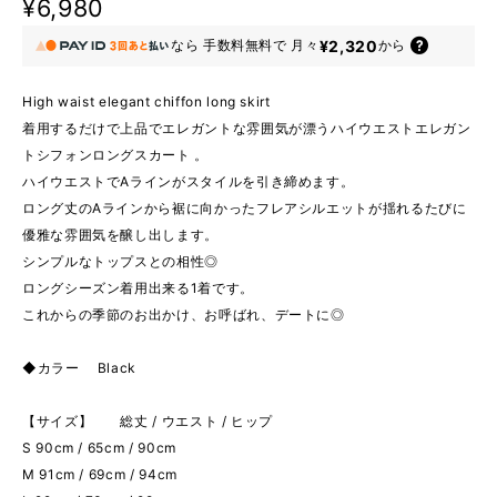
¥6,980
¥2,320
なら
手数料無料で
月々
から
High waist elegant chiffon long skirt
着用するだけで上品でエレガントな雰囲気が漂うハイウエストエレガン
トシフォンロングスカート 。
ハイウエストでAラインがスタイルを引き締めます。
ロング丈のAラインから裾に向かったフレアシルエットが揺れるたびに
優雅な雰囲気を醸し出します。
シンプルなトップスとの相性◎
ロングシーズン着用出来る1着です。
これからの季節のお出かけ、お呼ばれ、デートに◎
◆カラー Black
【サイズ】 総丈 / ウエスト / ヒップ
S 90cm / 65cm / 90cm
M 91cm / 69cm / 94cm