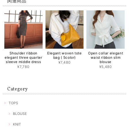
関連商品
Shoulder ribbon
Elegant woven tote
Open collar elegant
elegant three quarter
bag ( 5color)
waist ribbon slim
sleeve middle dress
blouse
¥7,480
¥7,780
¥5,480
Category
TOPS
BLOUSE
KNIT