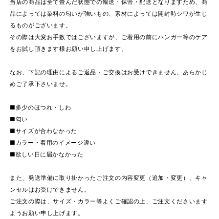
当店の商品は全て畳んだ状態での輸送・保管・配送となりますため、商
品によっては染料の匂いが強いもの、素材によっては開封時シワが生じ
るものがございます。
その際は大変お手数ではございますが、ご着用の前にハンガー等のケア
をお試し頂きます様お願い申し上げます。
なお、下記の理由によるご返品・ご交換はお受けできません。あらかじ
めご了承下さいませ。
■多少のほつれ・しわ
■匂い
■サイズが合わなかった
■カラー・着用のイメージ違い
■欲しい日に届かなかった
また、発送準備に取り掛かったご注文の内容変更（追加・変更）、キャ
ンセルはお受けできません。
ご注文の際は、サイズ・カラー等よくご確認の上、ご注文くださいます
ようお願い申し上げます。