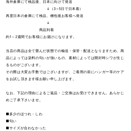
海外倉庫にて検品後、日本に向けて発送
↓（3~5日で日本着）
再度日本の倉庫にて検品、梱包後お客様へ発送
↓
商品到着
約1～2週間でお客様にお届けになります。
当店の商品は全て畳んだ状態での輸送・保管・配送となりますため、商
品によっては染料の匂いが強いもの、素材によっては開封時シワが生じ
るものがございます。
その際は大変お手数ではございますが、ご着用の前にハンガー等のケア
をお試し頂きます様お願い申し上げます。
なお、下記の理由によるご返品・ご交換はお受けできません。あらかじ
めご了承下さいませ。
■多少のほつれ・しわ
■匂い
■サイズが合わなかった