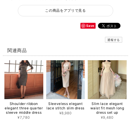
この商品をアプリで見る
Save
通報する
関連商品
Shoulder ribbon
Sleeveless elegant
Slim lace elegant
elegant three quarter
lace stitch slim dress
waist fit mesh long
sleeve middle dress
dress set up
¥8,980
¥7,780
¥9,480