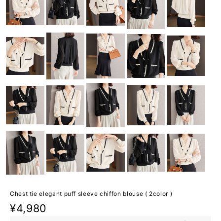
Chest tie elegant puff sleeve chiffon blouse ( 2color )
¥4,980