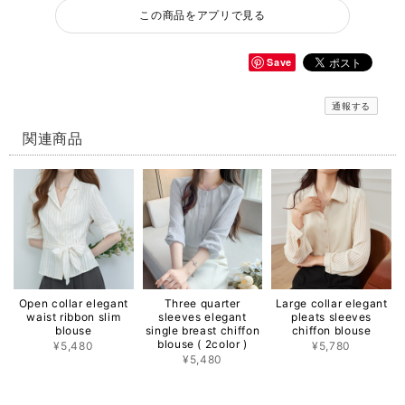
この商品をアプリで見る
Save
通報する
関連商品
Open collar elegant
Three quarter
Large collar elegant
waist ribbon slim
sleeves elegant
pleats sleeves
blouse
single breast chiffon
chiffon blouse
blouse ( 2color )
¥5,480
¥5,780
¥5,480