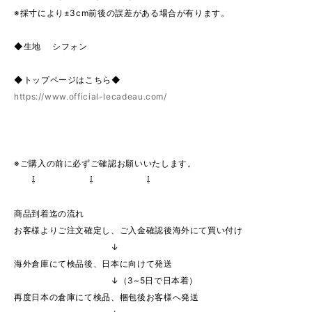
※採寸により±3cm前後の誤差がある場合が有ります。
◆生地 シフォン
◆トップページはこちら◆
https://www.official-lecadeau.com/
※ご購入の前に必ずご確認お願いいたします。
⇩ ⇩ ⇩
商品到着迄の流れ
お客様よりご注文確定し、ご入金確認後海外にて買い付け
↓
海外倉庫にて検品後、日本に向けて発送
↓（3~5日で日本着）
再度日本の倉庫にて検品、梱包後お客様へ発送