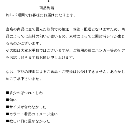
↓
商品到着
約1～2週間でお客様にお届けになります。
当店の商品は全て畳んだ状態での輸送・保管・配送となりますため、商
品によっては染料の匂いが強いもの、素材によっては開封時シワが生じ
るものがございます。
その際は大変お手数ではございますが、ご着用の前にハンガー等のケア
をお試し頂きます様お願い申し上げます。
なお、下記の理由によるご返品・ご交換はお受けできません。あらかじ
めご了承下さいませ。
■多少のほつれ・しわ
■匂い
■サイズが合わなかった
■カラー・着用のイメージ違い
■欲しい日に届かなかった