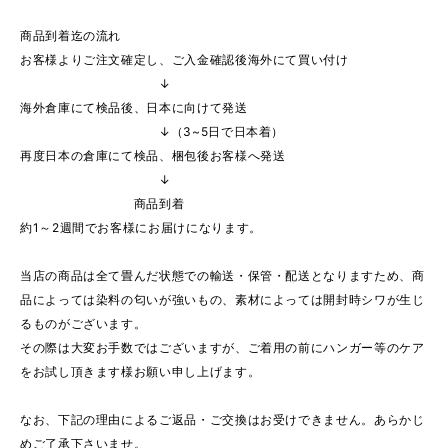
商品到着迄の流れ
お客様よりご注文確定し、ご入金確認後海外にて買い付け
↓
海外倉庫にて検品後、日本に向けて発送
↓（3~5日で日本着）
再度日本の倉庫にて検品、梱包後お客様へ発送
↓
商品到着
約1～2週間でお客様にお届けになります。
当店の商品は全て畳んだ状態での輸送・保管・配送となりますため、商
品によっては染料の匂いが強いもの、素材によっては開封時シワが生じ
るものがございます。
その際は大変お手数ではございますが、ご着用の前にハンガー等のケア
をお試し頂きます様お願い申し上げます。
なお、下記の理由によるご返品・ご交換はお受けできません。あらかじ
めご了承下さいませ。