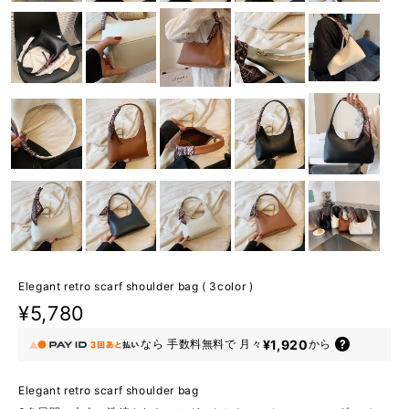
Elegant retro scarf shoulder bag ( 3color )
¥5,780
¥1,920
なら
手数料無料で
月々
から
Elegant retro scarf shoulder bag