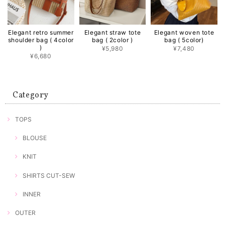
Elegant retro summer
Elegant straw tote
Elegant woven tote
shoulder bag ( 4color
bag ( 2color )
bag ( 5color)
)
¥5,980
¥7,480
¥6,680
Category
TOPS
BLOUSE
KNIT
SHIRTS CUT-SEW
INNER
OUTER