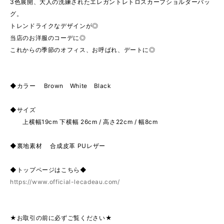
3色展開、大人の洗練されたエレガントレトロスカーフショルダーバッ
グ。
トレンドライクなデザインが◎
当店のお洋服のコーデに◎
これからの季節のオフィス、お呼ばれ、デートに◎
◆カラー Brown White Black
◆サイズ
上横幅19cm 下横幅 26cm / 高さ22cm / 幅8cm
◆裏地素材 合成皮革 PUレザー
◆トップページはこちら◆
https://www.official-lecadeau.com/
★お取引の前に必ずご覧ください★