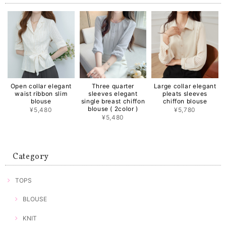
Open collar elegant
Three quarter
Large collar elegant
waist ribbon slim
sleeves elegant
pleats sleeves
blouse
single breast chiffon
chiffon blouse
blouse ( 2color )
¥5,480
¥5,780
¥5,480
Category
TOPS
BLOUSE
KNIT