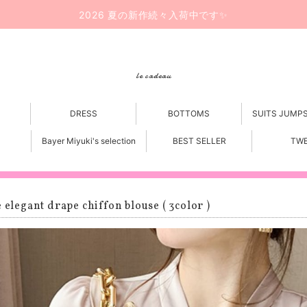
2026 夏の新作続々入荷中です✨
le cadeau
DRESS
BOTTOMS
SUITS JUMP
Bayer Miyuki's selection
BEST SELLER
TW
e elegant drape chiffon blouse ( 3color )