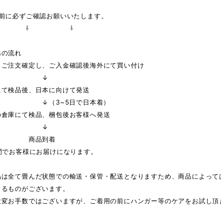
の前に必ずご確認お願いいたします。
 ⇩ ⇩
迄の流れ
りご注文確定し、ご入金確認後海外にて買い付け
↓
にて検品後、日本に向けて発送
3~5日で日本着）
の倉庫にて検品、梱包後お客様へ発送
↓
品到着
間でお客様にお届けになります。
品は全て畳んだ状態での輸送・保管・配送となりますため、商品によって
じるものがございます。
大変お手数ではございますが、ご着用の前にハンガー等のケアをお試し頂