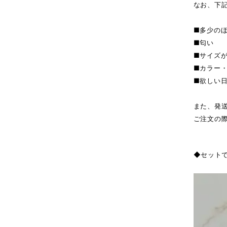
なお、下
■多少の
■匂い
■サイズ
■カラー
■欲しい
また、発
ご注文の
◆セット