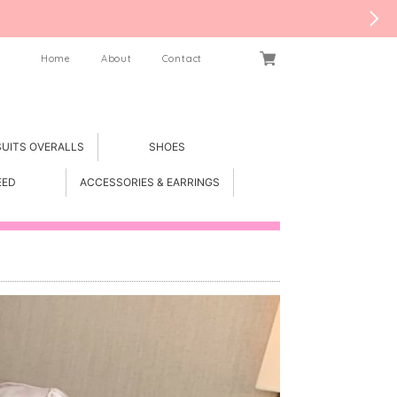
Home
About
Contact
SUITS OVERALLS
SHOES
EED
ACCESSORIES & EARRINGS