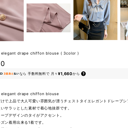
 elegant drape chiffon blouse ( 3color )
80
¥1,660
なら
手数料無料で
月々
から
e elegant drape chiffon blouse
だけで上品で大人可愛い雰囲気が漂うチェストタイエレガントドレープシ
良いサラッとした素材で着心地抜群です。
レープデザインのタイがアクセント。
ーズン着用出来る1着です。