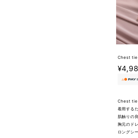
Chest tie
¥4,9
Chest ti
着用する
肌触りの
胸元のド
ロングシ