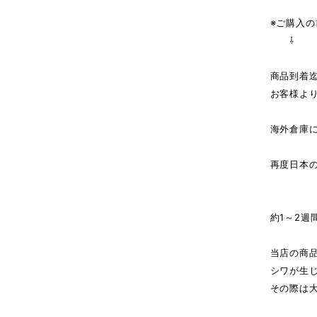
※ご購入
⇩
商品到着
お客様よ
海外倉庫
↓（
再度日本
商
約1～2週
当店の商
シワが生
その際は