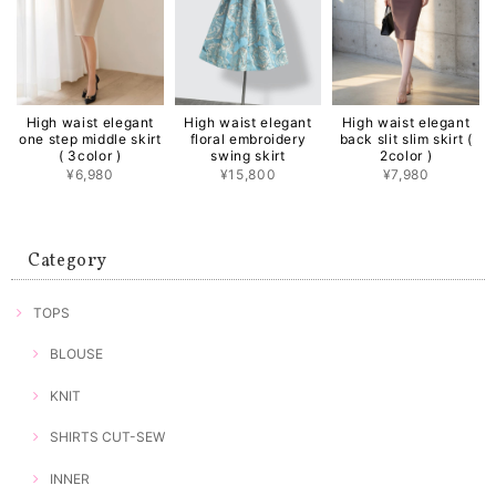
High waist elegant
High waist elegant
High waist elegant
one step middle skirt
floral embroidery
back slit slim skirt (
( 3color )
swing skirt
2color )
¥6,980
¥15,800
¥7,980
Category
TOPS
BLOUSE
KNIT
SHIRTS CUT-SEW
INNER