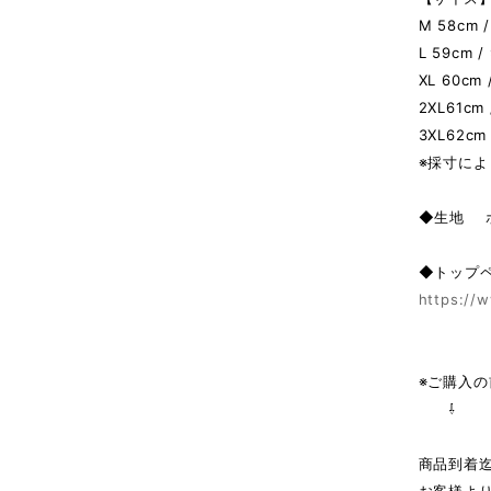
M 58cm /
L 59cm /
XL 60cm 
2XL61cm 
3XL62cm 
※採寸によ
◆生地 
◆トップ
https://w
※ご購入
⇩
商品到着