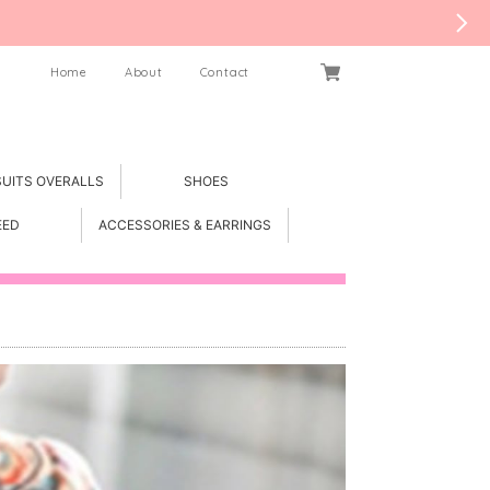
Home
About
Contact
SUITS OVERALLS
SHOES
EED
ACCESSORIES & EARRINGS