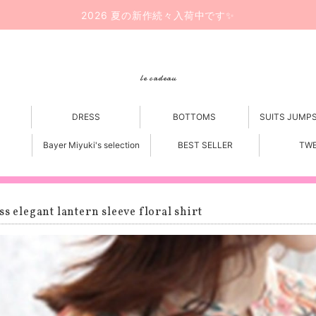
2026 夏の新作続々入荷中です✨
le cadeau
DRESS
BOTTOMS
SUITS JUMP
Bayer Miyuki's selection
BEST SELLER
TW
ss elegant lantern sleeve floral shirt