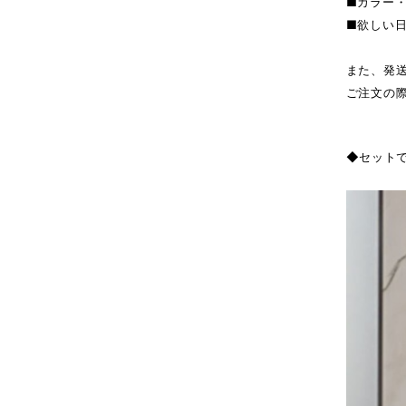
■カラー
■欲しい
また、発
ご注文の
◆セット