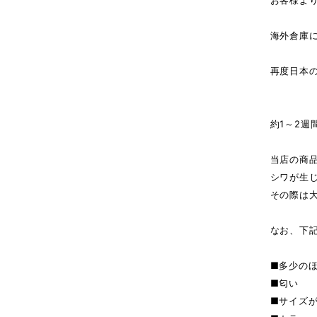
お客様よ
海外倉庫
↓（
再度日本
商
約1～2週
当店の商
シワが生
その際は
なお、下
■多少の
■匂い
■サイズ