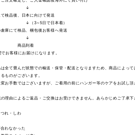
りご注文確定し、ご入金確認後海外にて買い付け
↓
にて検品後、日本に向けて発送
3~5日で日本着）
の倉庫にて検品、梱包後お客様へ発送
↓
品到着
間でお客様にお届けになります。
品は全て畳んだ状態での輸送・保管・配送となりますため、商品によって
じるものがございます。
大変お手数ではございますが、ご着用の前にハンガー等のケアをお試し頂
記の理由によるご返品・ご交換はお受けできません。あらかじめご了承下
ほつれ・しわ
が合わなかった