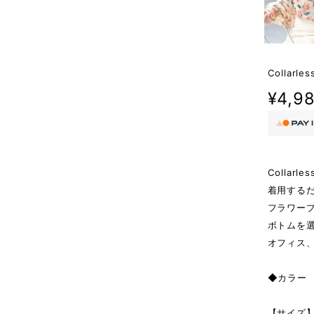
Collarles
¥4,9
Collarle
着用する
フラワー
ボトムを
オフィス
◆カラー 
【サイズ】 