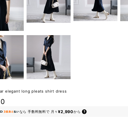
lar elegant long pleats shirt dress
80
¥2,990
なら
手数料無料で
月々
から