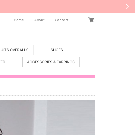
Home
About
Contact
SUITS OVERALLS
SHOES
EED
ACCESSORIES & EARRINGS