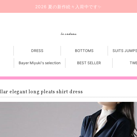
2026 夏の新作続々入荷中です✨
le cadeau
DRESS
BOTTOMS
SUITS JUMP
Bayer Miyuki's selection
BEST SELLER
TW
llar elegant long pleats shirt dress