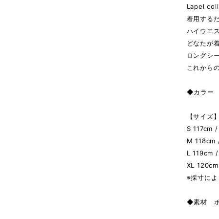
Lapel col
着用する
ハイウエ
どなたが
ロングシ
これから
◆カラー 
【サイズ】 
S 117cm 
M 118cm 
L 119cm 
XL 120cm
※採寸によ
◆素材 