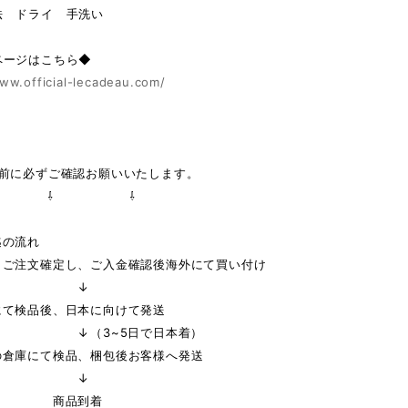
法 ドライ 手洗い
ページはこちら◆
ww.official-lecadeau.com/
の前に必ずご確認お願いいたします。
 ⇩ ⇩
迄の流れ
りご注文確定し、ご入金確認後海外にて買い付け
↓
にて検品後、日本に向けて発送
3~5日で日本着）
の倉庫にて検品、梱包後お客様へ発送
↓
品到着