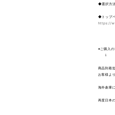
◆選択方
◆トップ
https://w
※ご購入
⇩
商品到着
お客様よ
海外倉庫
↓（
再度日本
商