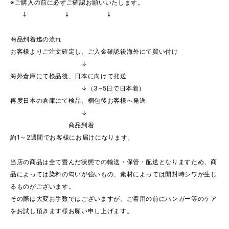
※ご購入の前に必ずご確認お願いいたします。
⇩ ⇩ ⇩
商品到着迄の流れ
お客様よりご注文確定し、ご入金確認後海外にて買い付け
↓
海外倉庫にて検品後、日本に向けて発送
↓（3~5日で日本着）
再度日本の倉庫にて検品、梱包後お客様へ発送
↓
商品到着
約1～2週間でお客様にお届けになります。
当店の商品は全て畳んだ状態での輸送・保管・配送となりますため、商
品によっては染料の匂いが強いもの、素材によっては開封時シワが生じ
るものがございます。
その際は大変お手数ではございますが、ご着用の前にハンガー等のケア
をお試し頂きます様お願い申し上げます。