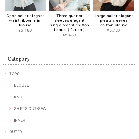
Open collar elegant
Three quarter
Large collar elegant
waist ribbon slim
sleeves elegant
pleats sleeves
blouse
single breast chiffon
chiffon blouse
blouse ( 2color )
¥5,480
¥5,780
¥5,480
Category
TOPS
BLOUSE
KNIT
SHIRTS CUT-SEW
INNER
OUTER