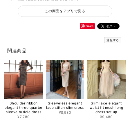
この商品をアプリで見る
Save
通報する
関連商品
Shoulder ribbon
Sleeveless elegant
Slim lace elegant
elegant three quarter
lace stitch slim dress
waist fit mesh long
sleeve middle dress
dress set up
¥8,980
¥7,780
¥9,480