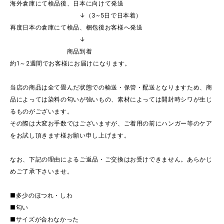
海外倉庫にて検品後、日本に向けて発送
↓（3~5日で日本着）
再度日本の倉庫にて検品、梱包後お客様へ発送
↓
商品到着
約1～2週間でお客様にお届けになります。
当店の商品は全て畳んだ状態での輸送・保管・配送となりますため、商
品によっては染料の匂いが強いもの、素材によっては開封時シワが生じ
るものがございます。
その際は大変お手数ではございますが、ご着用の前にハンガー等のケア
をお試し頂きます様お願い申し上げます。
なお、下記の理由によるご返品・ご交換はお受けできません。あらかじ
めご了承下さいませ。
■多少のほつれ・しわ
■匂い
■サイズが合わなかった