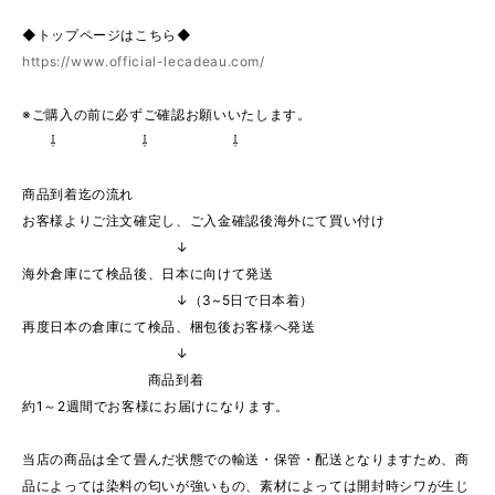
◆トップページはこちら◆
https://www.official-lecadeau.com/
※ご購入の前に必ずご確認お願いいたします。
⇩ ⇩ ⇩
商品到着迄の流れ
お客様よりご注文確定し、ご入金確認後海外にて買い付け
↓
海外倉庫にて検品後、日本に向けて発送
↓（3~5日で日本着）
再度日本の倉庫にて検品、梱包後お客様へ発送
↓
商品到着
約1～2週間でお客様にお届けになります。
当店の商品は全て畳んだ状態での輸送・保管・配送となりますため、商
品によっては染料の匂いが強いもの、素材によっては開封時シワが生じ