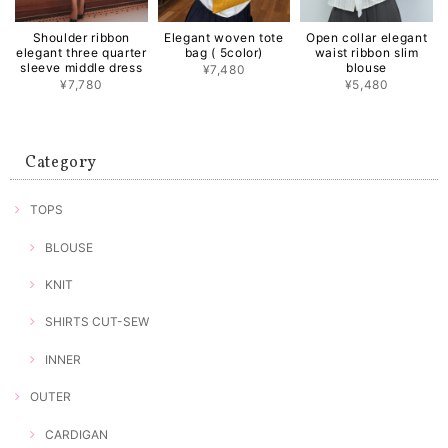
Shoulder ribbon
Elegant woven tote
Open collar elegant
elegant three quarter
bag ( 5color)
waist ribbon slim
sleeve middle dress
blouse
¥7,480
¥7,780
¥5,480
Category
TOPS
BLOUSE
KNIT
SHIRTS CUT-SEW
INNER
OUTER
CARDIGAN