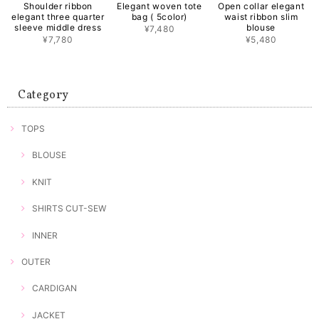
Shoulder ribbon
Elegant woven tote
Open collar elegant
elegant three quarter
bag ( 5color)
waist ribbon slim
sleeve middle dress
blouse
¥7,480
¥7,780
¥5,480
Category
TOPS
BLOUSE
KNIT
SHIRTS CUT-SEW
INNER
OUTER
CARDIGAN
JACKET