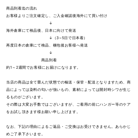
商品到着迄の流れ
お客様よりご注文確定し、ご入金確認後海外にて買い付け
↓
海外倉庫にて検品後、日本に向けて発送
↓（3~5日で日本着）
再度日本の倉庫にて検品、梱包後お客様へ発送
↓
商品到着
約1～2週間でお客様にお届けになります。
当店の商品は全て畳んだ状態での輸送・保管・配送となりますため、商
品によっては染料の匂いが強いもの、素材によっては開封時シワが生じ
るものがございます。
その際は大変お手数ではございますが、ご着用の前にハンガー等のケア
をお試し頂きます様お願い申し上げます。
なお、下記の理由によるご返品・ご交換はお受けできません。あらかじ
めご了承下さいませ。