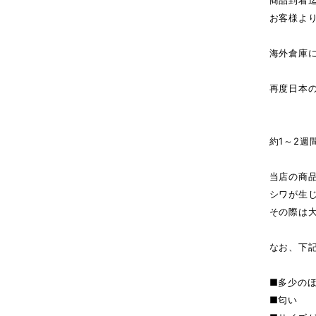
商品到着
お客様よ
海外倉庫
↓（
再度日本
商
約1～2週
当店の商
シワが生
その際は
なお、下
■多少の
■匂い