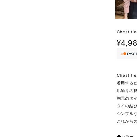
Chest tie
¥4,9
Chest ti
着用する
肌触りの
胸元のタ
タイの結
シンプル
これから
◆カラー P