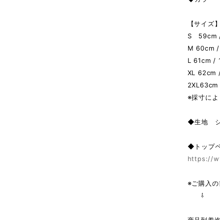
【サイズ】 
S 59cm /
M 60cm /
L 61cm /
XL 62cm 
2XL63cm 
※採寸によ
◆生地 
◆トップ
https://w
※ご購入
⇩