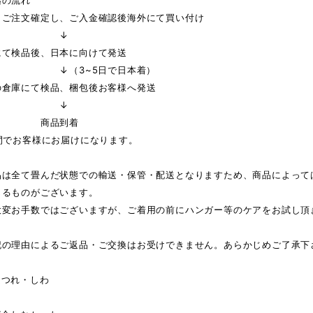
迄の流れ
りご注文確定し、ご入金確認後海外にて買い付け
↓
にて検品後、日本に向けて発送
3~5日で日本着）
の倉庫にて検品、梱包後お客様へ発送
↓
品到着
間でお客様にお届けになります。
品は全て畳んだ状態での輸送・保管・配送となりますため、商品によって
じるものがございます。
大変お手数ではございますが、ご着用の前にハンガー等のケアをお試し頂
記の理由によるご返品・ご交換はお受けできません。あらかじめご了承下
ほつれ・しわ