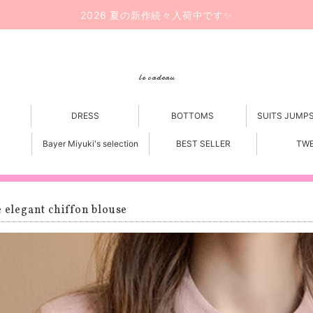
2026 夏の新作続々入荷中です✨
le cadeau
DRESS
BOTTOMS
SUITS JUMP
Bayer Miyuki's selection
BEST SELLER
TW
e elegant chiffon blouse