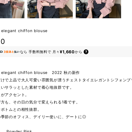
 elegant chiffon blouse
80
¥1,660
なら
手数料無料で
月々
から
e elegant chiffon blouse 2022 秋の新作
だけで上品で大人可愛い雰囲気が漂うチェストタイエレガントシフォンブ
良いサラッとした素材で着心地抜群です。
イがアクセント。
び方も、その日の気分で変えられる1着です。
なボトムとの相性抜群。
の季節のオフィス、デイリー使いに、デートに◎
owder Pink