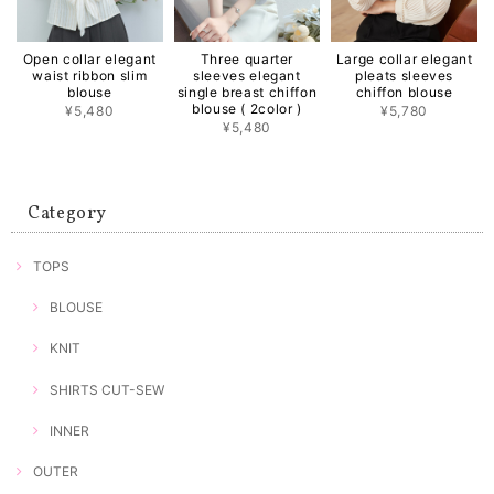
Open collar elegant
Three quarter
Large collar elegant
waist ribbon slim
sleeves elegant
pleats sleeves
blouse
single breast chiffon
chiffon blouse
blouse ( 2color )
¥5,480
¥5,780
¥5,480
Category
TOPS
BLOUSE
KNIT
SHIRTS CUT-SEW
INNER
OUTER