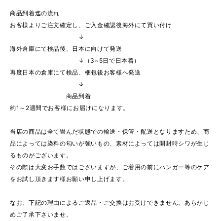
商品到着迄の流れ
お客様よりご注文確定し、ご入金確認後海外にて買い付け
↓
海外倉庫にて検品後、日本に向けて発送
↓（3~5日で日本着）
再度日本の倉庫にて検品、梱包後お客様へ発送
↓
商品到着
約1～2週間でお客様にお届けになります。
当店の商品は全て畳んだ状態での輸送・保管・配送となりますため、商
品によっては染料の匂いが強いもの、素材によっては開封時シワが生じ
るものがございます。
その際は大変お手数ではございますが、ご着用の前にハンガー等のケア
をお試し頂きます様お願い申し上げます。
なお、下記の理由によるご返品・ご交換はお受けできません。あらかじ
めご了承下さいませ。