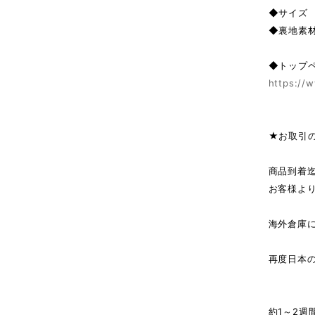
◆サイズ 側
◆裏地素
◆トップ
https://w
★お取引
商品到着
お客様よ
海外倉庫
↓（
再度日本
商
約1～2週