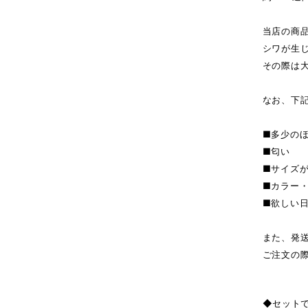
当店の商
シワが生
その際は
なお、下
■多少の
■匂い
■サイズ
■カラー
■欲しい
また、発
ご注文の
◆セット