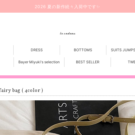
2026 夏の新作続々入荷中です✨
le cadeau
DRESS
BOTTOMS
SUITS JUMP
Bayer Miyuki's selection
BEST SELLER
TW
fairy bag ( 4color )