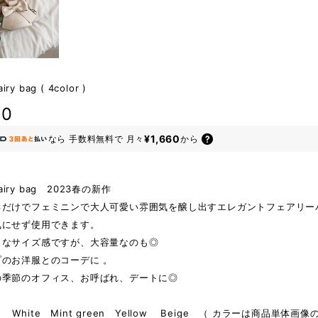
airy bag ( 4color )
80
¥1,660
なら
手数料無料で
月々
から
 fairy bag 2023春の新作
るだけでフェミニンで大人可愛い雰囲気を醸し出すエレガントフェアリー
気にせず使用できます。
トなサイズ感ですが、大容量なのも◎
のお洋服とのコーデに 。
の季節のオフィス、お呼ばれ、デートに◎
hite Mint green Yellow Beige （ カラーは商品単体画像