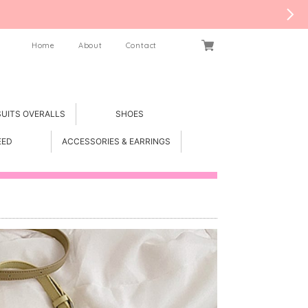
Home
About
Contact
SUITS OVERALLS
SHOES
EED
ACCESSORIES & EARRINGS