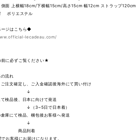
面 上横幅18cm/下横幅15cm/高さ15cm 幅12cm ストラップ120cm
材 ポリエステル
ページはこちら◆
ww.official-lecadeau.com/
の前に必ずご覧ください★
迄の流れ
りご注文確定し、ご入金確認後海外にて買い付け
↓
にて検品後、日本に向けて発送
3~5日で日本着）
の倉庫にて検品、梱包後お客様へ発送
↓
品到着
間でお客様にお届けになります。