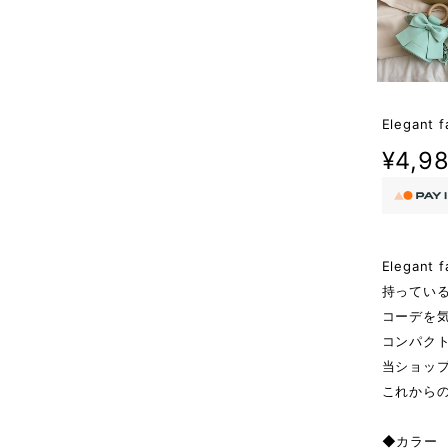
Elegant f
¥4,9
Elegant
持ってい
コーデを
コンパク
当ショップ
これから
◆カラー W