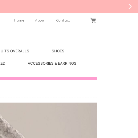
Home
About
Contact
SUITS OVERALLS
SHOES
EED
ACCESSORIES & EARRINGS