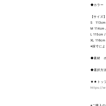
◆カラー W
【サイズ】
S 113cm
M 114cm 
L 115cm 
XL 116cm
※採寸によ
◆素材 
◆選択方
★★トッ
https://w
※ご購入