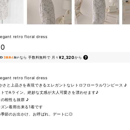
egant retro floral dress
80
¥2,320
なら
手数料無料で
月々
から
egant retro floral dress
かさと上品さを表現できるエレガントなレトロフローラルワンピース ♪
ストでAライン、絶妙な丈感が大人可愛さを漂わせます♪
の相性も抜群 ♪
ーズン着用出来る1着です
の季節のお出かけ、お呼ばれ、デートに◎