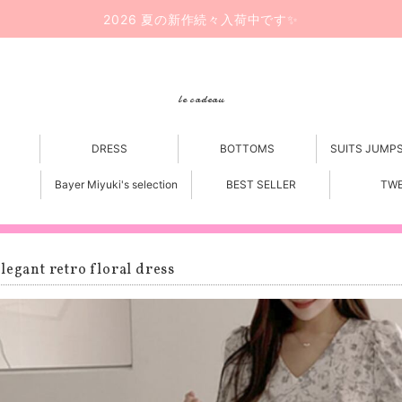
2026 夏の新作続々入荷中です✨
le cadeau
DRESS
BOTTOMS
SUITS JUMP
Bayer Miyuki's selection
BEST SELLER
TW
legant retro floral dress