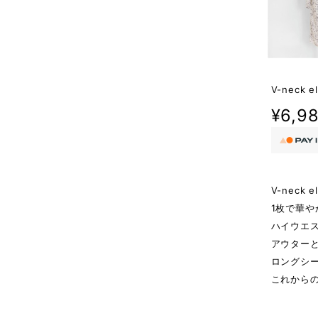
V-neck el
¥6,9
V-neck el
1枚で華や
ハイウエ
アウターと
ロングシ
これから