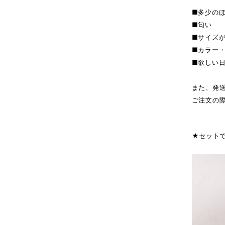
■多少の
■匂い
■サイズ
■カラー
■欲しい
また、発
ご注文の
★セット