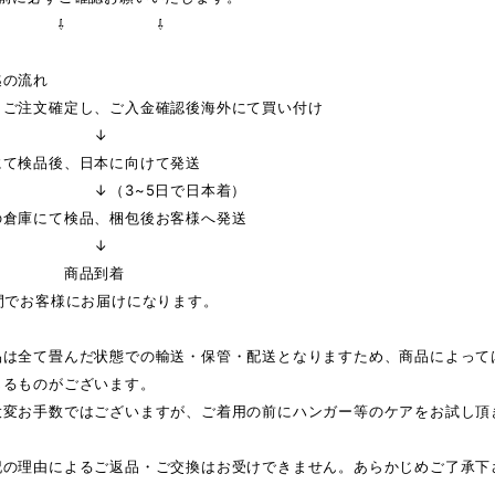
 ⇩ ⇩
迄の流れ
りご注文確定し、ご入金確認後海外にて買い付け
↓
にて検品後、日本に向けて発送
3~5日で日本着）
の倉庫にて検品、梱包後お客様へ発送
↓
品到着
間でお客様にお届けになります。
品は全て畳んだ状態での輸送・保管・配送となりますため、商品によって
じるものがございます。
大変お手数ではございますが、ご着用の前にハンガー等のケアをお試し頂
記の理由によるご返品・ご交換はお受けできません。あらかじめご了承下