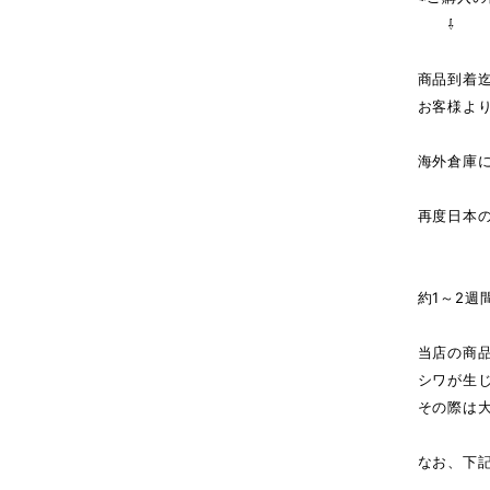
⇩
商品到着
お客様よ
海外倉庫
↓（
再度日本
商
約1～2週
当店の商
シワが生
その際は
なお、下