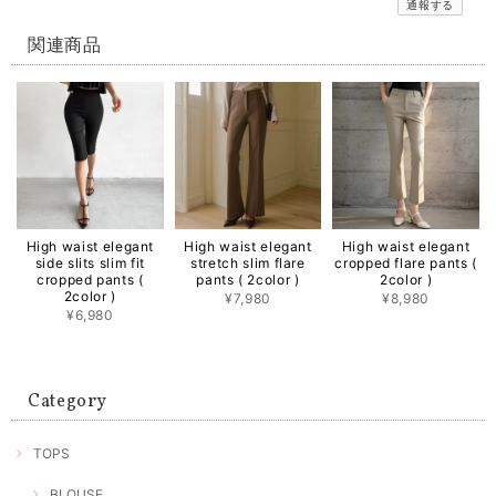
通報する
関連商品
High waist elegant
High waist elegant
High waist elegant
side slits slim fit
stretch slim flare
cropped flare pants (
cropped pants (
pants ( 2color )
2color )
2color )
¥7,980
¥8,980
¥6,980
Category
TOPS
BLOUSE