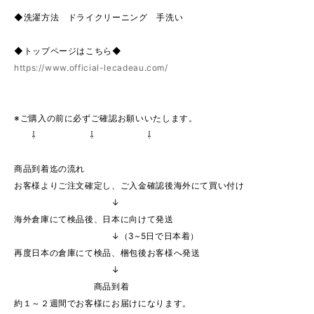
◆洗濯方法 ドライクリーニング 手洗い
◆トップページはこちら◆
https://www.official-lecadeau.com/
※ご購入の前に必ずご確認お願いいたします。
⇩ ⇩ ⇩
商品到着迄の流れ
お客様よりご注文確定し、ご入金確認後海外にて買い付け
↓
海外倉庫にて検品後、日本に向けて発送
↓（3~5日で日本着）
再度日本の倉庫にて検品、梱包後お客様へ発送
↓
商品到着
約１～２週間でお客様にお届けになります。