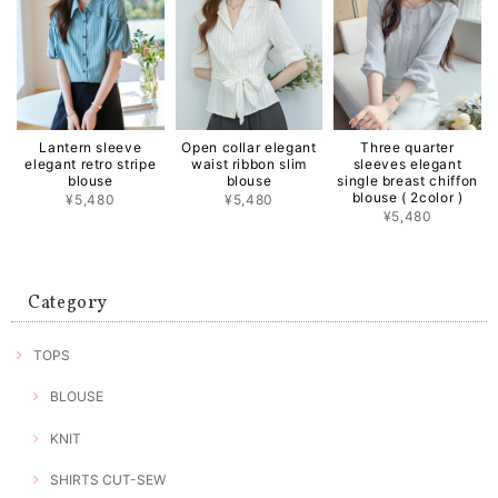
Lantern sleeve
Open collar elegant
Three quarter
elegant retro stripe
waist ribbon slim
sleeves elegant
blouse
blouse
single breast chiffon
blouse ( 2color )
¥5,480
¥5,480
¥5,480
Category
TOPS
BLOUSE
KNIT
SHIRTS CUT-SEW