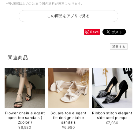
※¥9,500以上のご注文で国内送料が無料になります。
この商品をアプリで見る
Save
通報する
関連商品
Flower chain elegant
Square toe elegant
Ribbon stitch elegant
open toe sandals (
tie design stable
side cool pumps
2color )
sandals
¥7,980
¥6,980
¥6,980