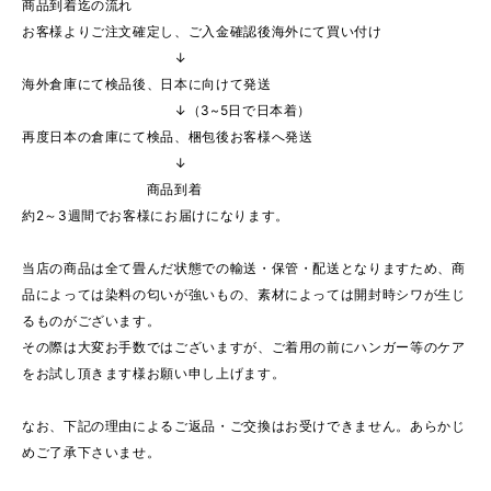
商品到着迄の流れ
お客様よりご注文確定し、ご入金確認後海外にて買い付け
↓
海外倉庫にて検品後、日本に向けて発送
↓（3~5日で日本着）
再度日本の倉庫にて検品、梱包後お客様へ発送
↓
商品到着
約2～3週間でお客様にお届けになります。
当店の商品は全て畳んだ状態での輸送・保管・配送となりますため、商
品によっては染料の匂いが強いもの、素材によっては開封時シワが生じ
るものがございます。
その際は大変お手数ではございますが、ご着用の前にハンガー等のケア
をお試し頂きます様お願い申し上げます。
なお、下記の理由によるご返品・ご交換はお受けできません。あらかじ
めご了承下さいませ。