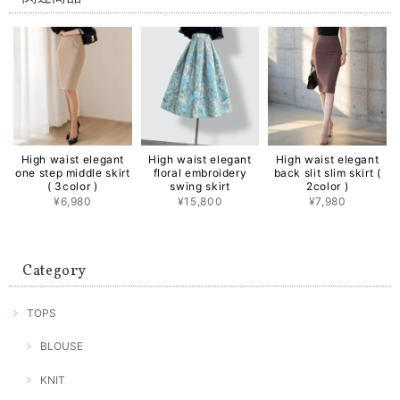
High waist elegant
High waist elegant
High waist elegant
one step middle skirt
floral embroidery
back slit slim skirt (
( 3color )
swing skirt
2color )
¥6,980
¥15,800
¥7,980
Category
TOPS
BLOUSE
KNIT