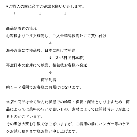
※ご購入の前に必ずご確認お願いいたします。
⇩ ⇩ ⇩
商品到着迄の流れ
お客様よりご注文確定し、ご入金確認後海外にて買い付け
↓
海外倉庫にて検品後、日本に向けて発送
↓（3~5日で日本着）
再度日本の倉庫にて検品、梱包後お客様へ発送
↓
商品到着
約１～２週間でお客様にお届けになります。
当店の商品は全て畳んだ状態での輸送・保管・配送となりますため、商
品によっては染料の匂いが強いもの、素材によっては開封時シワが生じ
るものがございます。
その際は大変お手数ではございますが、ご着用の前にハンガー等のケア
をお試し頂きます様お願い申し上げます。