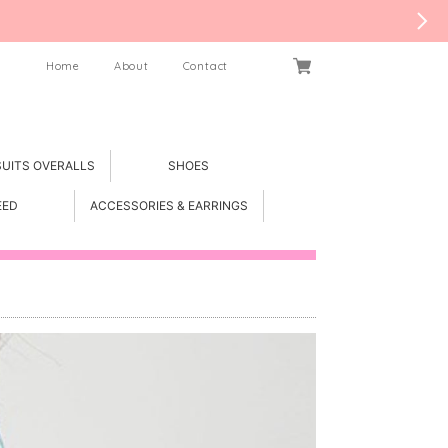
Home
About
Contact
SUITS OVERALLS
SHOES
EED
ACCESSORIES & EARRINGS