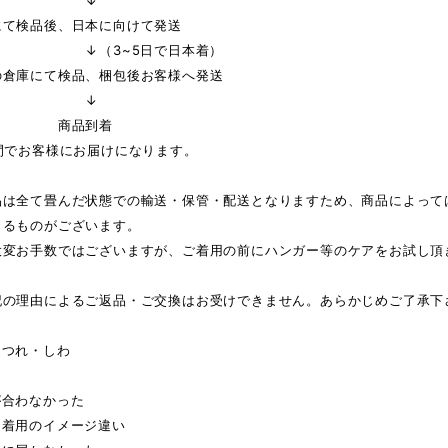
↓
にて検品後、日本に向けて発送
3~5日で日本着）
の倉庫にて検品、梱包後お客様へ発送
↓
品到着
間でお客様にお届けになります。
品は全て畳んだ状態での輸送・保管・配送となりますため、商品によって
じるものがございます。
大変お手数ではございますが、ご着用の前にハンガー等のケアをお試し頂
記の理由によるご返品・ご交換はお受けできません。あらかじめご了承下
ほつれ・しわ
が合わなかった
・着用のイメージ違い