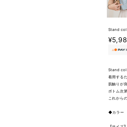
Stand col
¥5,9
Stand col
着用する
肌触りが
ボトム次
これから
◆カラー B
【サイズ】 