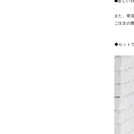
■欲しい
また、発
ご注文の
◆セット