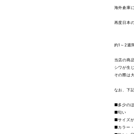
海外倉庫
↓（
再度日本
商
約1～2週
当店の商
シワが生
その際は
なお、下
■多少の
■匂い
■サイズ
■カラー