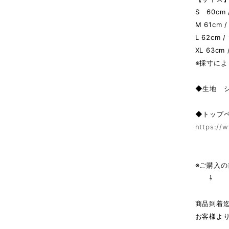
S 60cm /
M 61cm /
L 62cm /
XL 63cm 
※採寸によ
◆生地 
◆トップ
https://w
※ご購入
⇩
商品到着
お客様よ