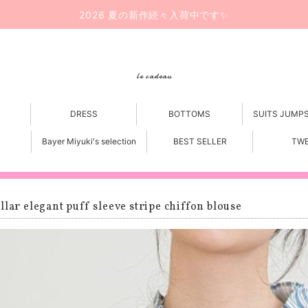
2026 夏の新作続々入荷中です✨
le cadeau
DRESS
BOTTOMS
SUITS JUMP
Bayer Miyuki's selection
BEST SELLER
TW
llar elegant puff sleeve stripe chiffon blouse