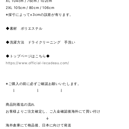
XL 104cm / 76cm / 102cm
2XL 105cm / 80cm / 106cm
※採寸によって±3cmの誤差が有ります。
◆素材 ポリエステル
◆洗濯方法 ドライクリーニング 手洗い
◆トップページはこちら◆
https://www.official-lecadeau.com/
※ご購入の前に必ずご確認お願いいたします。
⇩ ⇩ ⇩
商品到着迄の流れ
お客様よりご注文確定し、ご入金確認後海外にて買い付け
↓
海外倉庫にて検品後、日本に向けて発送