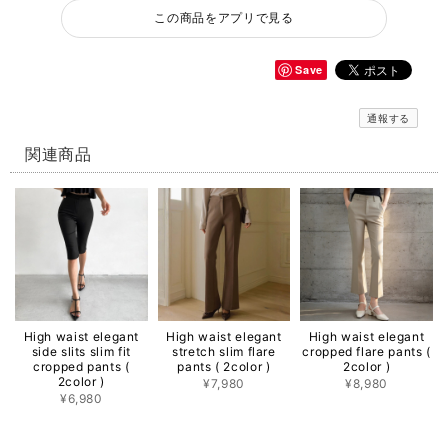
この商品をアプリで見る
Save
通報する
関連商品
High waist elegant
High waist elegant
High waist elegant
side slits slim fit
stretch slim flare
cropped flare pants (
cropped pants (
pants ( 2color )
2color )
2color )
¥7,980
¥8,980
¥6,980