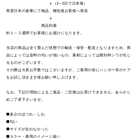
↓（3~5日で日本着）
再度日本の倉庫にて検品、梱包後お客様へ発送
↓
商品到着
約１～２週間でお客様にお届けになります。
当店の商品は全て畳んだ状態での輸送・保管・配送となりますため、商
品によっては染料の匂いが強いもの、素材によっては開封時シワが生じ
るものがございます。
その際は大変お手数ではございますが、ご着用の前にハンガー等のケア
をお試し頂きます様お願い申し上げます。
なお、下記の理由によるご返品・ご交換はお受けできません。あらかじ
めご了承下さいませ。
■多少のほつれ・しわ
■匂い
■サイズが合わなかった
■カラー・着用のイメージ違い